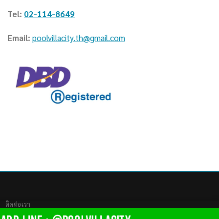
Tel:
02-114-8649
Email:
poolvillacity.th@gmail.com
ติดต่อเรา