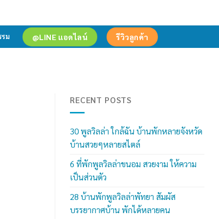
@LINE แอดไลน์
รีวิวลูกค้า
รรม
RECENT POSTS
30 พูลวิลล่า ใกล้ฉัน บ้านพักหลายจังหวัด
บ้านสวยๆหลายสไตล์
6 ที่พักพูลวิลล่าขนอม สวยงาม ให้ความ
เป็นส่วนตัว
28 บ้านพักพูลวิลล่าพัทยา สัมผัส
บรรยากาศบ้าน พักได้หลายคน