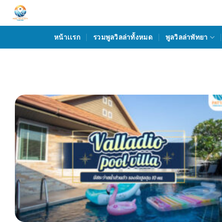
Skip
to
content
หน้าเเรก
รวมพูลวิลล่าทั้งหมด
พูลวิลล่าพัทยา