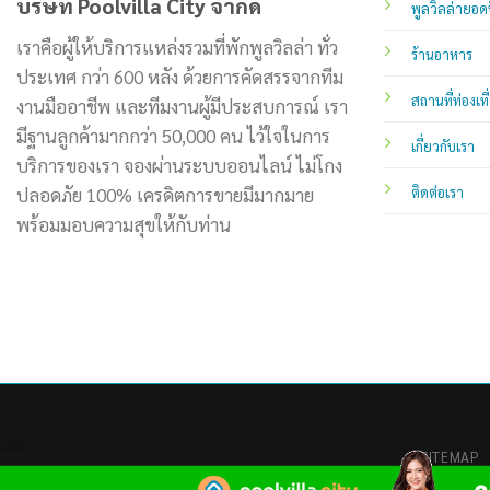
บริษัท Poolvilla City จำกัด
พูลวิลล่ายอด
เราคือผู้ให้บริการแหล่งรวมที่พักพูลวิลล่า ทั่ว
ร้านอาหาร
ประเทศ กว่า 600 หลัง ด้วยการคัดสรรจากทีม
สถานที่ท่องเที
งานมืออาชีพ และทีมงานผู้มีประสบการณ์ เรา
มีฐานลูกค้ามากกว่า 50,000 คน ไว้ใจในการ
เกี่ยวกับเรา
บริการของเรา จองผ่านระบบออนไลน์ ไม่โกง
ปลอดภัย 100% เครดิตการขายมีมากมาย
ติดต่อเรา
พร้อมมอบความสุขให้กับท่าน
SITEMAP