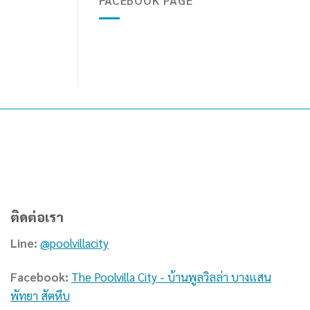
ติดต่อเรา
Line:
@poolvillacity
Facebook:
The Poolvilla City - บ้านพูลวิลล่า บางแสน
พัทยา สัตหีบ