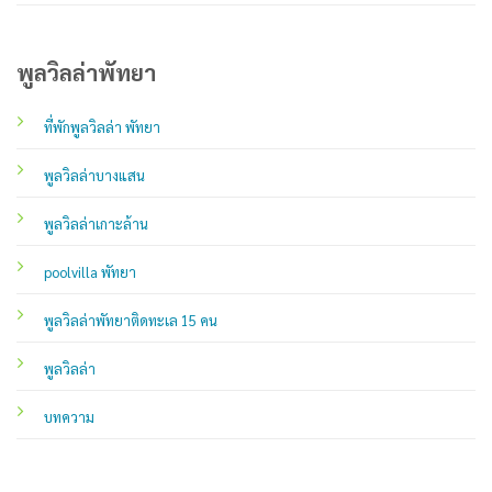
พูลวิลล่าพัทยา
ที่พักพูลวิลล่า พัทยา
พูลวิลล่าบางแสน
พูลวิลล่าเกาะล้าน
poolvilla พัทยา
พูลวิลล่าพัทยาติดทะเล 15 คน
พูลวิลล่า
บทความ