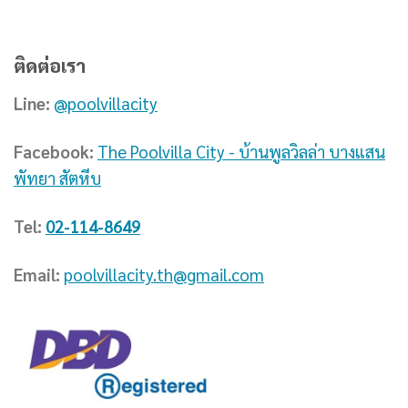
ติดต่อเรา
Line:
@poolvillacity
Facebook:
The Poolvilla City - บ้านพูลวิลล่า บางแสน
พัทยา สัตหีบ
Tel:
02-114-8649
Email:
poolvillacity.th@gmail.com