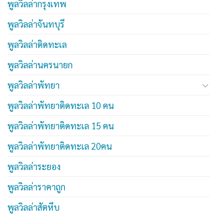
พูลวิลล่ากรุงเทพ
พูลวิลล่าจันทบุรี
พูลวิลล่าติดทะเล
พูลวิลล่านครนายก
พูลวิลล่าพัทยา
พูลวิลล่าพัทยาติดทะเล 10 คน
พูลวิลล่าพัทยาติดทะเล 15 คน
พูลวิลล่าพัทยาติดทะเล 20คน
พูลวิลล่าระยอง
พูลวิลล่าราคาถูก
พูลวิลล่าสัตหีบ