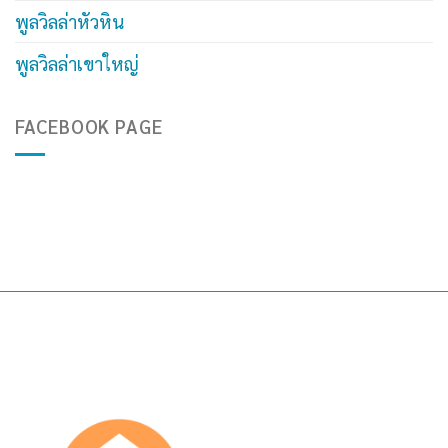
พูลวิลล่าหัวหิน
พูลวิลล่าเขาใหญ่
FACEBOOK PAGE