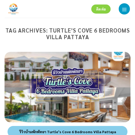
Skip
ติดต่อ
to
content
TAG ARCHIVES:
TURTLE’S COVE 6 BEDROOMS
VILLA PATTAYA
รีวิวบ้านพักพัทยา Turtle’s Cove 6 Bedrooms Villa Pattaya