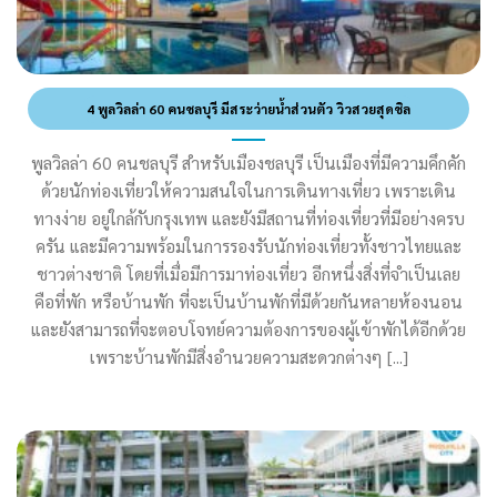
4 พูลวิลล่า 60 คนชลบุรี มีสระว่ายน้ำส่วนตัว วิวสวยสุดชิล
พูลวิลล่า 60 คนชลบุรี สำหรับเมืองชลบุรี เป็นเมืองที่มีความคึกคัก
ด้วยนักท่องเที่ยวให้ความสนใจในการเดินทางเที่ยว เพราะเดิน
ทางง่าย อยู่ใกล้กับกรุงเทพ และยังมีสถานที่ท่องเที่ยวที่มีอย่างครบ
ครัน และมีความพร้อมในการรองรับนักท่องเที่ยวทั้งชาวไทยและ
ชาวต่างชาติ โดยที่เมื่อมีการมาท่องเที่ยว อีกหนึ่งสิ่งที่จำเป็นเลย
คือที่พัก หรือบ้านพัก ที่จะเป็นบ้านพักที่มีด้วยกันหลายห้องนอน
และยังสามารถที่จะตอบโจทย์ความต้องการของผู้เข้าพักได้อีกด้วย
เพราะบ้านพักมีสิ่งอำนวยความสะดวกต่างๆ [...]