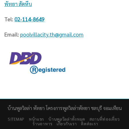
พัทยา สัตหีบ
Tel:
02-114-8649
Email:
poolvillacity.th@gmail.com
บ้านพูลวิลล่า พัทยา โครงการพูลวิลล่าพัทยา ชลบุรี จอมเทียน
SITEMAP
หน้าแรก
บ้านพูลวิลล่าทั้งหมด
สถานที่ท่องเที่ยว
ร้านอาหาร
เกี่ยวกับเรา
ติดต่อเรา