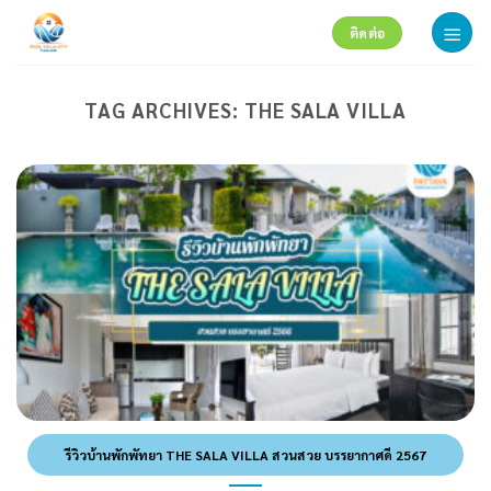
Skip
ติดต่อ
to
content
TAG ARCHIVES:
THE SALA VILLA
รีวิวบ้านพักพัทยา THE SALA VILLA สวนสวย บรรยากาศดี 2567