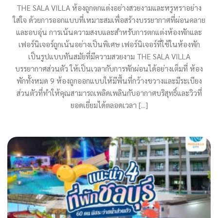
THE SALA VILLA ห้องถูกตกแต่งอย่างสวยงามและหรูหราอย่าง
ใส่ใจ ด้วยการออกแบบที่เหมาะสมเพื่อสร้างบรรยากาศที่ผ่อนคลาย
และอบอุ่น การเน้นความสงบและสำหรับการตกแต่งห้องพักและ
เฟอร์นิเจอร์ถูกเน้นอย่างเป็นพิเศษ เฟอร์นิเจอร์ที่ใช้ในห้องพัก
เป็นรูปแบบทันสมัยที่มีความสวยงาม THE SALA VILLA
บรรยากาศส่วนตัว ให้เป็นเวลากับการพักผ่อนได้อย่างเต็มที่ ห้อง
พักทั้งหมด 9 ห้องถูกออกแบบให้มีพื้นที่กว้างขวางและมีระเบียง
ส่วนตัวที่ทำให้คุณสามารถเพลิดเพลินกับอากาศบริสุทธิ์และวิวที่
ยอดเยี่ยมได้ตลอดเวลา [...]