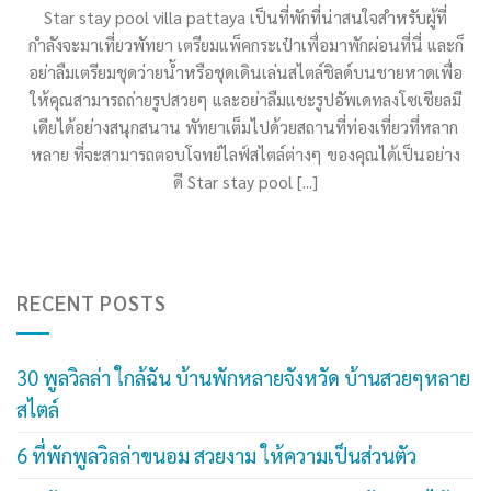
Star stay pool villa pattaya เป็นที่พักที่น่าสนใจสำหรับผู้ที่
กำลังจะมาเที่ยวพัทยา เตรียมแพ็คกระเป๋าเพื่อมาพักผ่อนที่นี่ และก็
อย่าลืมเตรียมชุดว่ายน้ำหรือชุดเดินเล่นสไตล์ชิลด์บนชายหาดเพื่อ
ให้คุณสามารถถ่ายรูปสวยๆ และอย่าลืมแชะรูปอัพเดทลงโซเชียลมี
เดียได้อย่างสนุกสนาน พัทยาเต็มไปด้วยสถานที่ท่องเที่ยวที่หลาก
หลาย ที่จะสามารถตอบโจทย์ไลฟ์สไตล์ต่างๆ ของคุณได้เป็นอย่าง
ดี Star stay pool [...]
RECENT POSTS
30 พูลวิลล่า ใกล้ฉัน บ้านพักหลายจังหวัด บ้านสวยๆหลาย
สไตล์
6 ที่พักพูลวิลล่าขนอม สวยงาม ให้ความเป็นส่วนตัว