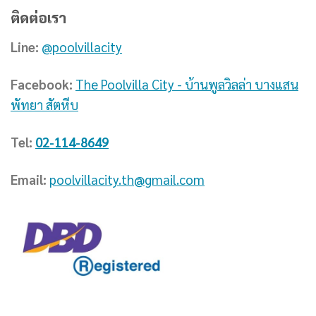
ติดต่อเรา
Line:
@poolvillacity
Facebook:
The Poolvilla City - บ้านพูลวิลล่า บางแสน
พัทยา สัตหีบ
Tel:
02-114-8649
Email:
poolvillacity.th@gmail.com