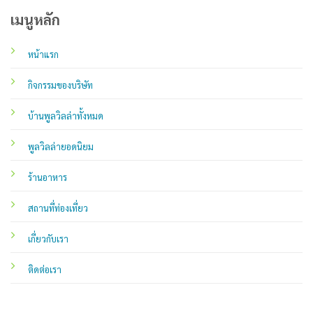
เมนูหลัก
หน้าแรก
กิจกรรมของบริษัท
บ้านพูลวิลล่าทั้งหมด
พูลวิลล่ายอดนิยม
ร้านอาหาร
สถานที่ท่องเที่ยว
เกี่ยวกับเรา
ติดต่อเรา