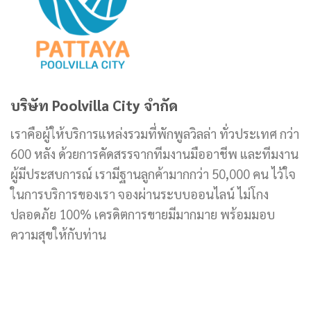
บริษัท Poolvilla City จำกัด
เราคือผู้ให้บริการแหล่งรวมที่พักพูลวิลล่า ทั่วประเทศ กว่า
600 หลัง ด้วยการคัดสรรจากทีมงานมืออาชีพ และทีมงาน
ผู้มีประสบการณ์ เรามีฐานลูกค้ามากกว่า 50,000 คน ไว้ใจ
ในการบริการของเรา จองผ่านระบบออนไลน์ ไม่โกง
ปลอดภัย 100% เครดิตการขายมีมากมาย พร้อมมอบ
ความสุขให้กับท่าน