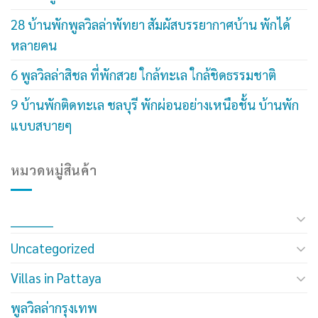
28 บ้านพักพูลวิลล่าพัทยา สัมผัสบรรยากาศบ้าน พักได้
หลายคน
6 พูลวิลล่าสิชล ที่พักสวย ใกล้ทะเล ใกล้ชิดธรรมชาติ
9 บ้านพักติดทะเล ชลบุรี พักผ่อนอย่างเหนือชั้น บ้านพัก
แบบสบายๆ
หมวดหมู่สินค้า
__________
Uncategorized
Villas in Pattaya
พูลวิลล่ากรุงเทพ