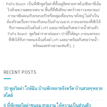
PaPa Beach เป็นที่พักพูลวิลล่าที่ตั้งอยู่ติดชายหาดในพัทยาที่เต็ม
ไปด้วยความสะดวกสบาย พื้นที่ที่พักมีขนาดกว้างขวางเหมาะแก่
การมาพักผ่อนกับครอบครัวหรือกลุ่มเพื่อนขนาดใหญ่ ไม่จำเป็น
ต้องกังวลเรื่องการรองรับคนเป็นจำนวนมาก ภายนอกของที่พักได้
รับการตกแต่งในสไตล์ Loft และมาพร้อมกับสระว่ายน้ำส่วนตัว
PaPa Beach พูลวิลล่าราคาย่อมเยา ปาร์ตี้ได้สนุก ภายนอกของ
ที่พักได้รับการตกแต่งในสไตล์ Loft และมาพร้อมกับสระว่ายน้ำ
พร้อมและห่วงยางแฟนซี [...]
RECENT POSTS
30 พูลวิลล่า ใกล้ฉัน บ้านพักหลายจังหวัด บ้านสวยๆหลาย
สไตล์
6 ที่พักพูลวิลล่าขนอม สวยงาม ให้ความเป็นส่วนตัว