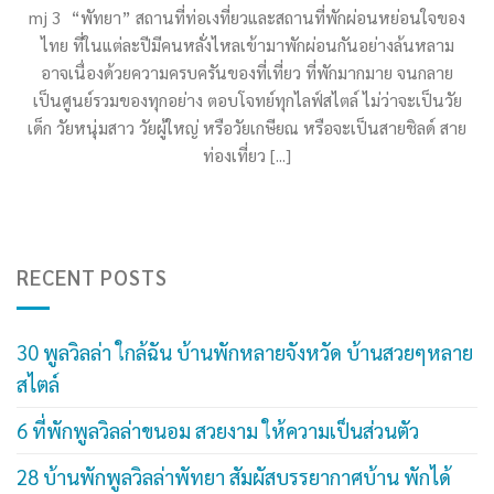
mj 3 “พัทยา” สถานที่ท่อเงที่ยวและสถานที่พักผ่อนหย่อนใจของ
ไทย ที่ในแต่ละปีมีคนหลั่งไหลเข้ามาพักผ่อนกันอย่างล้นหลาม
อาจเนื่องด้วยความครบครันของที่เที่ยว ที่พักมากมาย จนกลาย
เป็นศูนย์รวมของทุกอย่าง ตอบโจทย์ทุกไลฟ์สไตล์ ไม่ว่าจะเป็นวัย
เด็ก วัยหนุ่มสาว วัยผู้ใหญ่ หรือวัยเกษียณ หรือจะเป็นสายชิลด์ สาย
ท่องเที่ยว [...]
RECENT POSTS
30 พูลวิลล่า ใกล้ฉัน บ้านพักหลายจังหวัด บ้านสวยๆหลาย
สไตล์
6 ที่พักพูลวิลล่าขนอม สวยงาม ให้ความเป็นส่วนตัว
28 บ้านพักพูลวิลล่าพัทยา สัมผัสบรรยากาศบ้าน พักได้