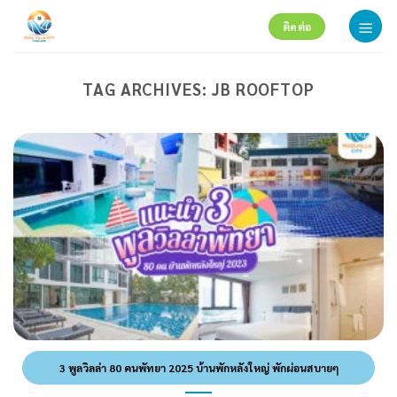
Skip
ติดต่อ
to
content
TAG ARCHIVES:
JB ROOFTOP
3 พูลวิลล่า 80 คนพัทยา 2025 บ้านพักหลังใหญ่ พักผ่อนสบายๆ