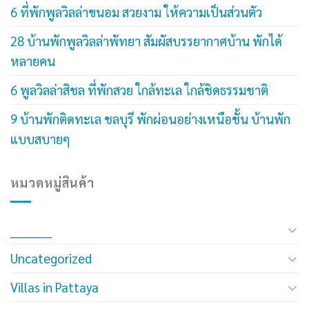
6 ที่พักพูลวิลล่าขนอม สวยงาม ให้ความเป็นส่วนตัว
28 บ้านพักพูลวิลล่าพัทยา สัมผัสบรรยากาศบ้าน พักได้
หลายคน
6 พูลวิลล่าสิชล ที่พักสวย ใกล้ทะเล ใกล้ชิดธรรมชาติ
9 บ้านพักติดทะเล ชลบุรี พักผ่อนอย่างเหนือชั้น บ้านพัก
แบบสบายๆ
หมวดหมู่สินค้า
__________
Uncategorized
Villas in Pattaya