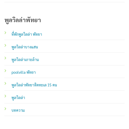
พูลวิลล่าพัทยา
ที่พักพูลวิลล่า พัทยา
พูลวิลล่าบางแสน
พูลวิลล่าเกาะล้าน
poolvilla พัทยา
พูลวิลล่าพัทยาติดทะเล 15 คน
พูลวิลล่า
บทความ