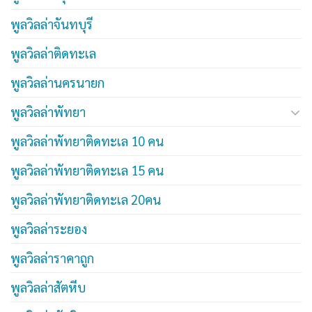
พูลวิลล่าจันทบุรี
พูลวิลล่าติดทะเล
พูลวิลล่านครนายก
พูลวิลล่าพัทยา
พูลวิลล่าพัทยาติดทะเล 10 คน
พูลวิลล่าพัทยาติดทะเล 15 คน
พูลวิลล่าพัทยาติดทะเล 20คน
พูลวิลล่าระยอง
พูลวิลล่าราคาถูก
พูลวิลล่าสัตหีบ