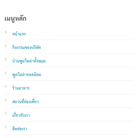
เมนูหลัก
หน้าแรก
กิจกรรมของบริษัท
บ้านพูลวิลล่าทั้งหมด
พูลวิลล่ายอดนิยม
ร้านอาหาร
สถานที่ท่องเที่ยว
เกี่ยวกับเรา
ติดต่อเรา