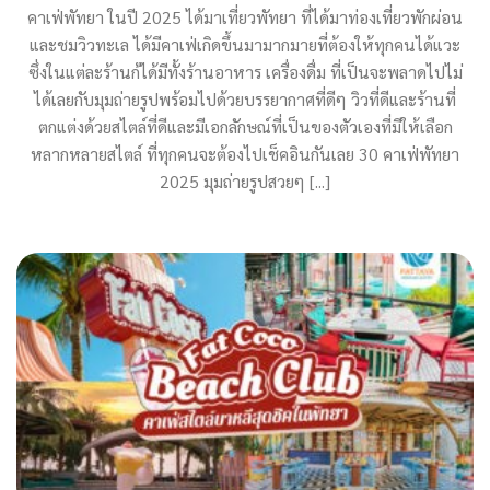
คาเฟ่พัทยา ในปี 2025 ได้มาเที่ยวพัทยา ที่ได้มาท่องเที่ยวพักผ่อน
และชมวิวทะเล ได้มีคาเฟ่เกิดขึ้นมามากมายที่ต้องให้ทุกคนได้แวะ
ซึ่งในแต่ละร้านก้ได้มีทั้งร้านอาหาร เครื่องดื่ม ที่เป็นจะพลาดไปไม่
ได้เลยกับมุมถ่ายรูปพร้อมไปด้วยบรรยากาศที่ดีๆ วิวที่ดีและร้านที่
ตกแต่งด้วยสไตล์ที่ดีและมีเอกลักษณ์ที่เป็นของตัวเองที่มีให้เลือก
หลากหลายสไตล์ ที่ทุกคนจะต้องไปเช็คอินกันเลย 30 คาเฟ่พัทยา
2025 มุมถ่ายรูปสวยๆ [...]