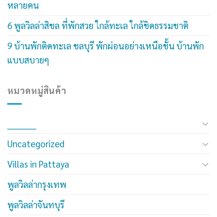
หลายคน
6 พูลวิลล่าสิชล ที่พักสวย ใกล้ทะเล ใกล้ชิดธรรมชาติ
9 บ้านพักติดทะเล ชลบุรี พักผ่อนอย่างเหนือชั้น บ้านพัก
แบบสบายๆ
หมวดหมู่สินค้า
__________
Uncategorized
Villas in Pattaya
พูลวิลล่ากรุงเทพ
พูลวิลล่าจันทบุรี