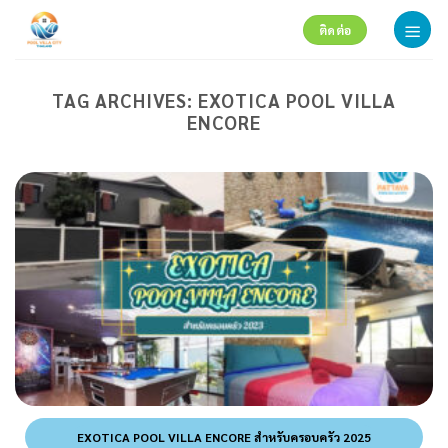
Skip
ติดต่อ
to
content
TAG ARCHIVES:
EXOTICA POOL VILLA
ENCORE
EXOTICA POOL VILLA ENCORE สำหรับครอบครัว 2025