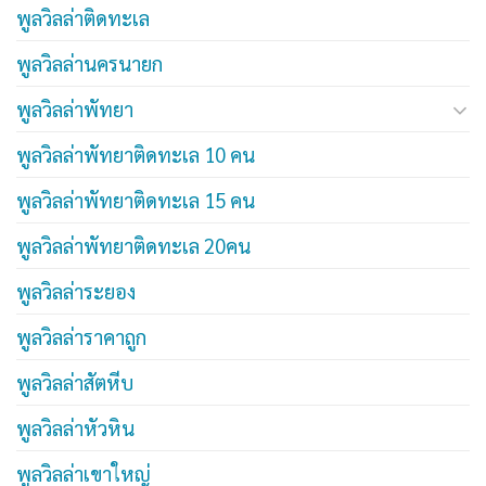
พูลวิลล่าติดทะเล
พูลวิลล่านครนายก
พูลวิลล่าพัทยา
พูลวิลล่าพัทยาติดทะเล 10 คน
พูลวิลล่าพัทยาติดทะเล 15 คน
พูลวิลล่าพัทยาติดทะเล 20คน
พูลวิลล่าระยอง
พูลวิลล่าราคาถูก
พูลวิลล่าสัตหีบ
พูลวิลล่าหัวหิน
พูลวิลล่าเขาใหญ่