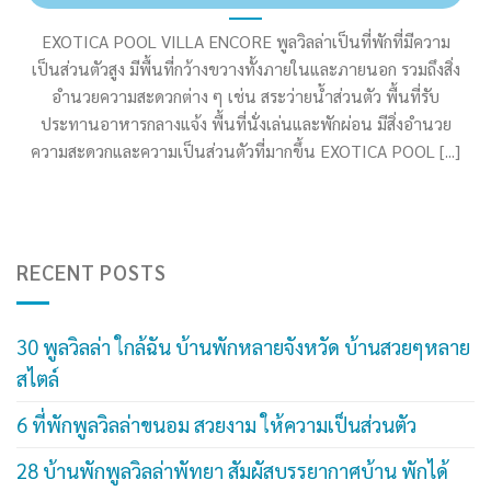
EXOTICA POOL VILLA ENCORE พูลวิลล่าเป็นที่พักที่มีความ
เป็นส่วนตัวสูง มีพื้นที่กว้างขวางทั้งภายในและภายนอก รวมถึงสิ่ง
อำนวยความสะดวกต่าง ๆ เช่น สระว่ายน้ำส่วนตัว พื้นที่รับ
ประทานอาหารกลางแจ้ง พื้นที่นั่งเล่นและพักผ่อน มีสิ่งอำนวย
ความสะดวกและความเป็นส่วนตัวที่มากขึ้น EXOTICA POOL [...]
RECENT POSTS
30 พูลวิลล่า ใกล้ฉัน บ้านพักหลายจังหวัด บ้านสวยๆหลาย
สไตล์
6 ที่พักพูลวิลล่าขนอม สวยงาม ให้ความเป็นส่วนตัว
28 บ้านพักพูลวิลล่าพัทยา สัมผัสบรรยากาศบ้าน พักได้