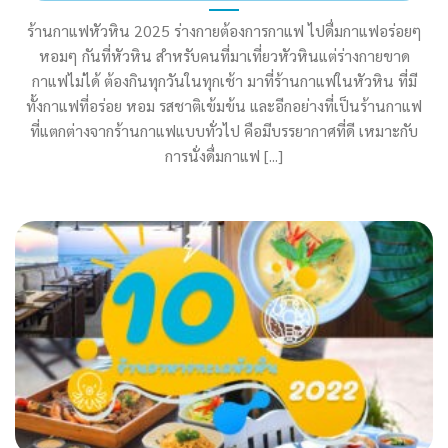
ร้านกาแฟหัวหิน 2025 ร่างกายต้องการกาแฟ ไปดื่มกาแฟอร่อยๆ
หอมๆ กันที่หัวหิน สำหรับคนที่มาเที่ยวหัวหินแต่ร่างกายขาด
กาแฟไม่ได้ ต้องกินทุกวันในทุกเช้า มาที่ร้านกาแฟในหัวหิน ที่มี
ทั้งกาแฟที่อร่อย หอม รสชาติเข้มข้น และอีกอย่างที่เป็นร้านกาแฟ
ที่แตกต่างจากร้านกาแฟแบบทั่วไป คือมีบรรยากาศที่ดี เหมาะกับ
การนั่งดื่มกาแฟ [...]