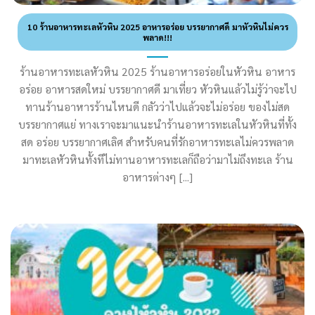
10 ร้านอาหารทะเลหัวหิน 2025 อาหารอร่อย บรรยากาศดี มาหัวหินไม่ควร
พลาด!!!
ร้านอาหารทะเลหัวหิน 2025 ร้านอาหารอร่อยในหัวหิน อาหาร
อร่อย อาหารสดใหม่ บรรยากาศดี มาเที่ยว หัวหินแล้วไม่รู้ว่าจะไป
ทานร้านอาหารร้านไหนดี กลัวว่าไปแล้วจะไม่อร่อย ของไม่สด
บรรยากาศแย่ ทางเราจะมาแนะนำร้านอาหารทะเลในหัวหินที่ทั้ง
สด อร่อย บรรยากาศเลิศ สำหรับคนที่รักอาหารทะเลไม่ควรพลาด
มาทะเลหัวหินทั้งทีไม่ทานอาหารทะเลก็ถือว่ามาไม่ถึงทะเล ร้าน
อาหารต่างๆ [...]