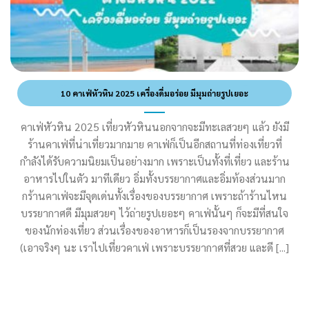
10 คาเฟ่หัวหิน 2025 เครื่องดื่มอร่อย มีมุมถ่ายรูปเยอะ
คาเฟ่หัวหิน 2025 เที่ยวหัวหินนอกจากจะมีทะเลสวยๆ แล้ว ยังมี
ร้านคาเฟ่ที่น่าเที่ยวมากมาย คาเฟ่ก็เป็นอีกสถานที่ท่องเที่ยวที่
กำลังได้รับความนิยมเป็นอย่างมาก เพราะเป็นทั้งที่เที่ยว และร้าน
อาหารไปในตัว มาทีเดียว อิ่มทั้งบรรยากาศและอิ่มท้องส่วนมาก
กร้านคาเฟ่จะมีจุดเด่นทั้งเรื่องของบรรยากาศ เพราะถ้าร้านไหน
บรรยากาศดี มีมุมสวยๆ ไว้ถ่ายรูปเยอะๆ คาเฟ่นั้นๆ ก็จะมีที่สนใจ
ของนักท่องเที่ยว ส่วนเรื่องของอาหารก็เป็นรองจากบรรยากาศ
(เอาจริงๆ นะ เราไปเที่ยวคาเฟ่ เพราะบรรยากาศที่สวย และดี [...]