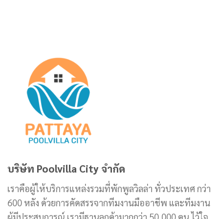
บริษัท Poolvilla City จำกัด
เราคือผู้ให้บริการแหล่งรวมที่พักพูลวิลล่า ทั่วประเทศ กว่า
600 หลัง ด้วยการคัดสรรจากทีมงานมืออาชีพ และทีมงาน
ผู้มีประสบการณ์ เรามีฐานลูกค้ามากกว่า 50,000 คน ไว้ใจ