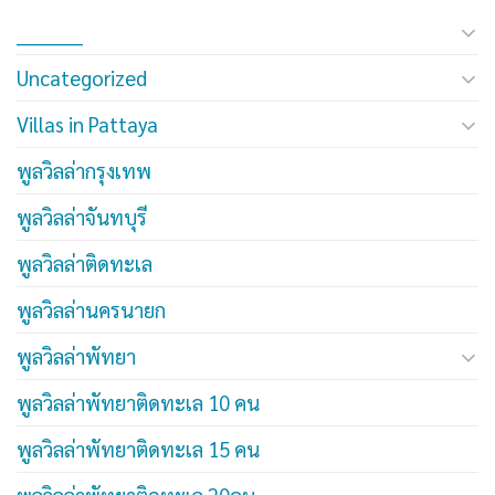
__________
Uncategorized
Villas in Pattaya
พูลวิลล่ากรุงเทพ
พูลวิลล่าจันทบุรี
พูลวิลล่าติดทะเล
พูลวิลล่านครนายก
พูลวิลล่าพัทยา
พูลวิลล่าพัทยาติดทะเล 10 คน
พูลวิลล่าพัทยาติดทะเล 15 คน
พูลวิลล่าพัทยาติดทะเล 20คน