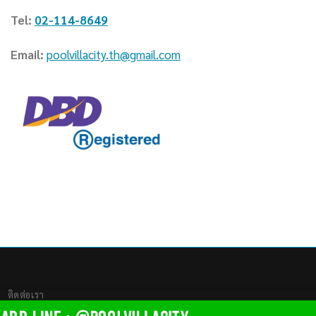
Tel:
02-114-8649
Email:
poolvillacity.th@gmail.com
ติดต่อเรา