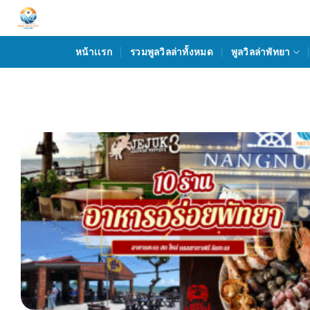
Skip
to
content
หน้าเเรก
รวมพูลวิลล่าทั้งหมด
พูลวิลล่าพัทยา