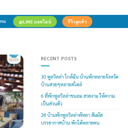
@LINE แอดไลน์
รีวิวลูกค้า
รรม
RECENT POSTS
30 พูลวิลล่า ใกล้ฉัน บ้านพักหลายจังหวัด
บ้านสวยๆหลายสไตล์
6 ที่พักพูลวิลล่าขนอม สวยงาม ให้ความ
เป็นส่วนตัว
28 บ้านพักพูลวิลล่าพัทยา สัมผัส
บรรยากาศบ้าน พักได้หลายคน