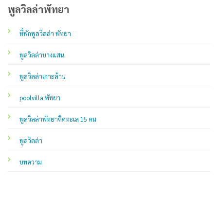
พูลวิลล่าพัทยา
ที่พักพูลวิลล่า พัทยา
พูลวิลล่าบางแสน
พูลวิลล่าเกาะล้าน
poolvilla พัทยา
พูลวิลล่าพัทยาติดทะเล 15 คน
พูลวิลล่า
บทความ