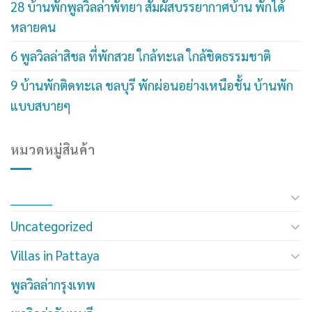
28 บ้านพักพูลวิลล่าพัทยา สัมผัสบรรยากาศบ้าน พักได้
หลายคน
6 พูลวิลล่าสิชล ที่พักสวย ใกล้ทะเล ใกล้ชิดธรรมชาติ
9 บ้านพักติดทะเล ชลบุรี พักผ่อนอย่างเหนือชั้น บ้านพัก
แบบสบายๆ
หมวดหมู่สินค้า
__________
Uncategorized
Villas in Pattaya
พูลวิลล่ากรุงเทพ