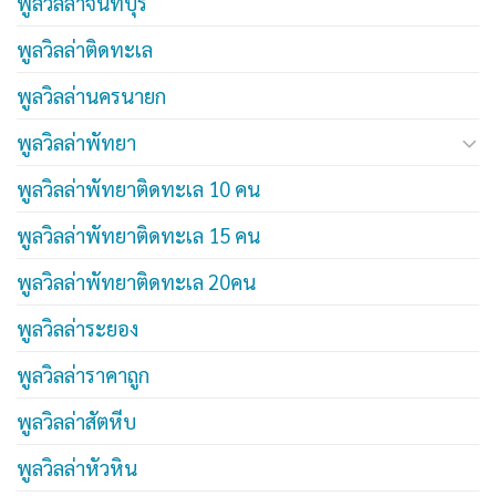
พูลวิลล่าจันทบุรี
พูลวิลล่าติดทะเล
พูลวิลล่านครนายก
พูลวิลล่าพัทยา
พูลวิลล่าพัทยาติดทะเล 10 คน
พูลวิลล่าพัทยาติดทะเล 15 คน
พูลวิลล่าพัทยาติดทะเล 20คน
พูลวิลล่าระยอง
พูลวิลล่าราคาถูก
พูลวิลล่าสัตหีบ
พูลวิลล่าหัวหิน