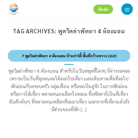
Skip
ติดต่อ
to
content
TAG ARCHIVES:
พูลวิลล่าพัทยา 4 ห้องนอน
7 พูลวิลล่าพัทยา 4 ห้องนอน บ้านปาร์ตี้ พื้นที่กว้างขวาง 2025
พูลวิลล่าพัทยา 4 ห้องนอน สำหรับในวันหยุดที่ใครๆ ก็ต่างรอคอย
เพราะเป็นวันที่ทุกคนจะได้ออกไปเที่ยว เเละเดินทางเพื่อที่จะไป
พักผ่อนกับครอบครัว กลุ่มเพื่อน หรือจะเป็นคู่รัก ในการพักผ่อน
หรือการได้เที่ยว หลายคนคงเลือกไปทะเล ซึ่งพัทยาก็เป็นที่เที่ยว
อันดับต้นๆ ที่หลายคนเหลือกที่จะมาเที่ยว นอกจากที่เที่ยวเเล้วยัง
มีส่วนของที่พัก [...]