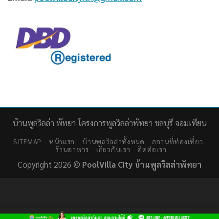
บ้านพูลวิลล่า พัทยา โครงการพูลวิลล่าพัทยา ชลบุรี จอมเทียน
SITEMAP
หน้าแรก
บ้านพูลวิลล่าทั้งหมด
สถานที่ท่องเที่ยว
ร้านอาหาร
เกี่ยวกับเรา
ติดต่อเรา
Copyright 2026 ©
PoolVilla City บ้านพูลวิลล่าพัทยา