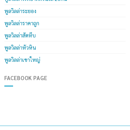
พูลวิลล่าระยอง
พูลวิลล่าราคาถูก
พูลวิลล่าสัตหีบ
พูลวิลล่าหัวหิน
พูลวิลล่าเขาใหญ่
FACEBOOK PAGE