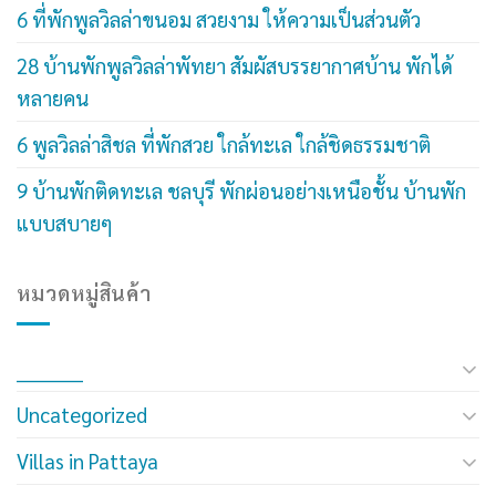
6 ที่พักพูลวิลล่าขนอม สวยงาม ให้ความเป็นส่วนตัว
28 บ้านพักพูลวิลล่าพัทยา สัมผัสบรรยากาศบ้าน พักได้
หลายคน
6 พูลวิลล่าสิชล ที่พักสวย ใกล้ทะเล ใกล้ชิดธรรมชาติ
9 บ้านพักติดทะเล ชลบุรี พักผ่อนอย่างเหนือชั้น บ้านพัก
แบบสบายๆ
หมวดหมู่สินค้า
__________
Uncategorized
Villas in Pattaya