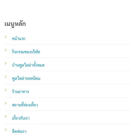
เมนูหลัก
หน้าแรก
กิจกรรมของบริษัท
บ้านพูลวิลล่าทั้งหมด
พูลวิลล่ายอดนิยม
ร้านอาหาร
สถานที่ท่องเที่ยว
เกี่ยวกับเรา
ติดต่อเรา