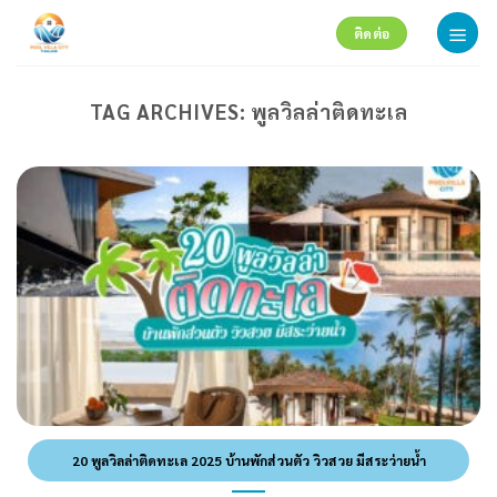
Skip
ติดต่อ
to
content
TAG ARCHIVES:
พูลวิลล่าติดทะเล
20 พูลวิลล่าติดทะเล 2025 บ้านพักส่วนตัว วิวสวย มีสระว่ายน้ำ