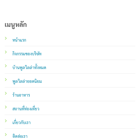
เมนูหลัก
หน้าแรก
กิจกรรมของบริษัท
บ้านพูลวิลล่าทั้งหมด
พูลวิลล่ายอดนิยม
ร้านอาหาร
สถานที่ท่องเที่ยว
เกี่ยวกับเรา
ติดต่อเรา