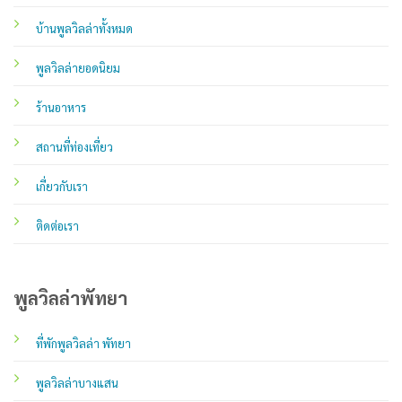
บ้านพูลวิลล่าทั้งหมด
พูลวิลล่ายอดนิยม
ร้านอาหาร
สถานที่ท่องเที่ยว
เกี่ยวกับเรา
ติดต่อเรา
พูลวิลล่าพัทยา
ที่พักพูลวิลล่า พัทยา
พูลวิลล่าบางแสน