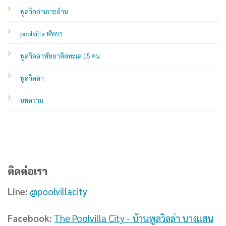
พูลวิลล่าเกาะล้าน
poolvilla พัทยา
พูลวิลล่าพัทยาติดทะเล 15 คน
พูลวิลล่า
บทความ
ติดต่อเรา
Line:
@poolvillacity
Facebook:
The Poolvilla City - บ้านพูลวิลล่า บางแสน