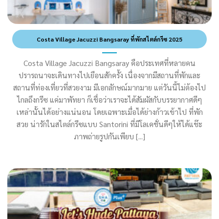
Costa Village Jacuzzi Bangsaray ที่พักสไตล์กรีซ 2025
Costa Village Jacuzzi Bangsaray คือประเทศที่หลายคน
ปรารถนาจะเดินทางไปเยือนสักครั้ง เนื่องจากมีสถานที่พักและ
สถานที่ท่องเที่ยวที่สวยงาม มีเอกลักษณ์มากมาย แต่วันนี้ไม่ต้องไป
ไกลถึงกรีซ แค่มาพัทยา ก็เชื่อว่าเราจะได้สัมผัสกับบรรยากาศดีๆ
เหล่านั้นได้อย่างแน่นอน โดยเฉพาะเมื่อได้ย่างก้าวเข้าไป ที่พัก
สวย น่ารักในสไตล์กรีซแบบ Santorini ที่มีโลเคชั่นดีๆให้ได้แช๊ะ
ภาพถ่ายรูปกันเพียบ [...]