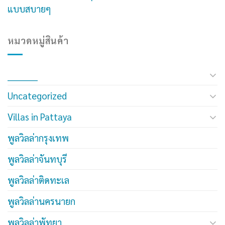
แบบสบายๆ
หมวดหมู่สินค้า
__________
Uncategorized
Villas in Pattaya
พูลวิลล่ากรุงเทพ
พูลวิลล่าจันทบุรี
พูลวิลล่าติดทะเล
พูลวิลล่านครนายก
พูลวิลล่าพัทยา