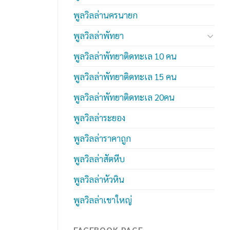
พูลวิลล่านครนายก
พูลวิลล่าพัทยา
พูลวิลล่าพัทยาติดทะเล 10 คน
พูลวิลล่าพัทยาติดทะเล 15 คน
พูลวิลล่าพัทยาติดทะเล 20คน
พูลวิลล่าระยอง
พูลวิลล่าราคาถูก
พูลวิลล่าสัตหีบ
พูลวิลล่าหัวหิน
พูลวิลล่าเขาใหญ่
FACEBOOK PAGE