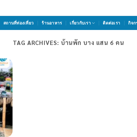
สถานที่ท่องเที่ยว
ร้านอาหาร
เกี่ยวกับเรา
ติดต่อเรา
กิจก
TAG ARCHIVES:
บ้านพัก บาง แสน 6 คน