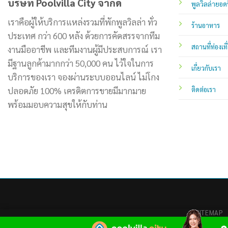
บริษัท Poolvilla City จำกัด
พูลวิลล่ายอด
เราคือผู้ให้บริการแหล่งรวมที่พักพูลวิลล่า ทั่ว
ร้านอาหาร
ประเทศ กว่า 600 หลัง ด้วยการคัดสรรจากทีม
สถานที่ท่องเที
งานมืออาชีพ และทีมงานผู้มีประสบการณ์ เรา
มีฐานลูกค้ามากกว่า 50,000 คน ไว้ใจในการ
เกี่ยวกับเรา
บริการของเรา จองผ่านระบบออนไลน์ ไม่โกง
ปลอดภัย 100% เครดิตการขายมีมากมาย
ติดต่อเรา
พร้อมมอบความสุขให้กับท่าน
SITEMAP