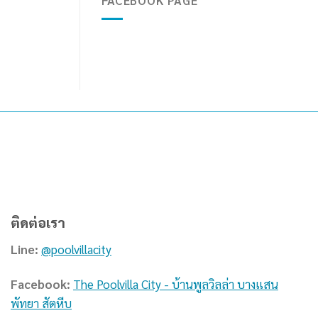
ติดต่อเรา
Line:
@poolvillacity
Facebook:
The Poolvilla City - บ้านพูลวิลล่า บางแสน
พัทยา สัตหีบ