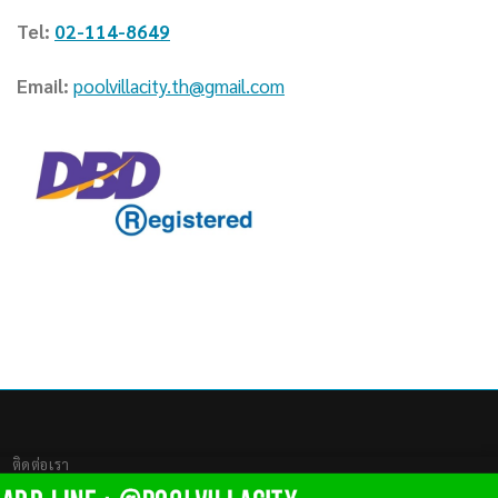
Tel:
02-114-8649
Email:
poolvillacity.th@gmail.com
ติดต่อเรา