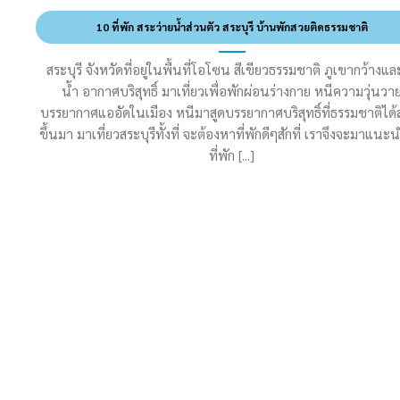
10 ที่พัก สระว่ายน้ำส่วนตัว สระบุรี บ้านพักสวยติดธรรมชาติ
สระบุรี จังหวัดที่อยู่ในพื้นที่โอโซน สีเขียวธรรมชาติ ภูเขากว้างแ
น้ำ อากาศบริสุทธิ์ มาเที่ยวเพื่อพักผ่อนร่างกาย หนีความวุ่นวา
บรรยากาศแออัดในเมือง หนีมาสูดบรรยากาศบริสุทธิ์ที่ธรรมชาติได้ส
ขึ้นมา มาเที่ยวสระบุรีทั้งที่ จะต้องหาที่พักดีๆสักที่ เราจึงจะมาแนะ
ที่พัก [...]