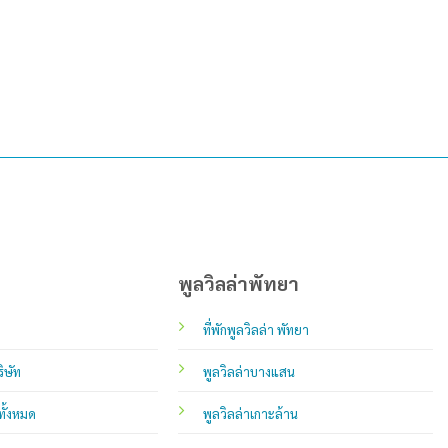
พูลวิลล่าพัทยา
ที่พักพูลวิลล่า พัทยา
ิษัท
พูลวิลล่าบางแสน
ทั้งหมด
พูลวิลล่าเกาะล้าน