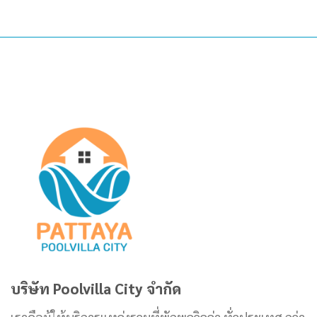
THE POOL VILLA CITY
30 บ้านพักพัทยาติดทะเล พักผ่อนแบบเหนือชั้น บรรยากาศดีมากๆ
อ่านเพิ่มเติม