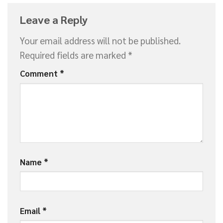
พูลวิลล่า
11 พูลวิลล่าสัตหีบ พักผ่อนในสไตล์บ้านพัก เหนือความคาดหมาย
อ่านเพิ่มเติม