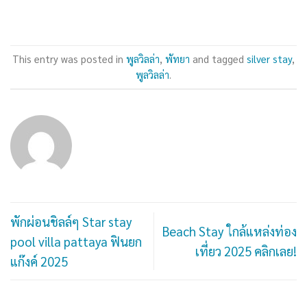
นอกจากนี้ สถานที่พักยังมีที่จอดรถส่วนตัวและตั้งอยู่ใกล้
ร้านอาหารและสถานที่ท่องเที่ยวสำคัญของพัทยา ทำให้
คุณสามารถสัมผัสวัฒนธรรมและบรรยากาศท้องถิ่นอย่าง
เต็มที่ในระหว่างการพักผ่อน