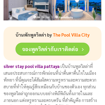
บ้านพักพูลวิลล่า by
The Pool Villa City
จองพูลวิลล่ากับเราติดต่อ
silver stay pool villa pattaya
เป็นบ้านพูลวิลล่าที่
เสนอประสบการณ์การพักผ่อนที่น่าตื่นตาตื่นใจในเมือง
พัทยา ที่นี่คุณจะได้สัมผัสความหรูหราและความสะดวก
สบายที่ทำให้คุณรู้สึกเหมือนกับบ้านของตัวเอง ทุกส่วน
ของพูลวิลล่าถูกออกแบบอย่างพิถีพิถันทั้งภายในและ
ภายนอก แต่งหรูหราและครบครัน ที่สำคัญคือ การสร้าง