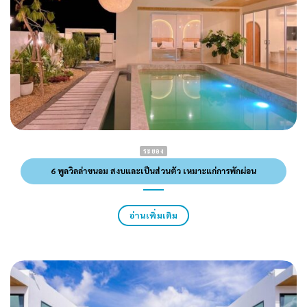
พัทยา
9 บ้านพักติดทะเล ชลบุรี พักผ่อนอย่างเหนือชั้น บ้านพักแบบสบายๆ
อ่านเพิ่มเติม