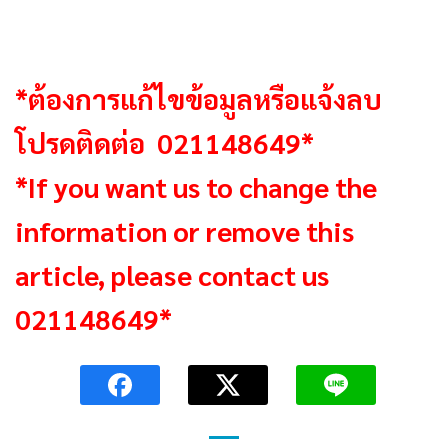
สิ่งที่เป็นจุดเด่นอีกอย่างหนึ่งคือสระว่ายน้ำส่วนตัวที่
silver
stay
มีให้บริการ คุณสามารถพักผ่อนริมสระว่ายน้ำ ว่าย
น้ำ หรือจัดปาร์ตี้ริมสระน้ำ
ปิ้งย่าง
นั่งดื่ม หรือนั่งทาน
อาหาร การนั่งริมสระน้ำจะช่วยลดความเครียดและเพิ่ม
ความสุขในการผ่อนคลาย