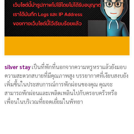
silver stay
เป็นที่พักที่นอกจากความหรูหราแล้วยังมอบ
ความสะดวกสบายที่มีคุณภาพสูง บรรยากาศที่เงียบสงบยัง
เพิ่มขึ้นในประสบการณ์การพักผ่อนของคุณ คุณจะ
สามารถพักผ่อนและเพลิดเพลินไปกับครอบครัวหรือ
เพื่อนในบริเวณที่ยอดเยี่ยมในพัทยา