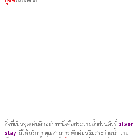
silver stay
สิ่งอำนวยความสะดวกที่ครบครันแสนจะ
หลากหลาย ไม่ว่าจะเป็นบริการ Wifi ฟรี,
ห้องคาราโอเกะ,
โต๊ะพูล
, อุปกรณ์ครัวที่ครบครัน, เตาปิ้งย่าง และอื่นๆ อีก
มากมาย สิ่งเหล่านี้เป็นที่มาพร้อมกับความสามารถในการ
รองรับการปาร์ตี้ทุกแบบที่คุณต้องการ และที่นี่ยัง
มีอ่างจา
กุชชี่
ให้อีกด้วย