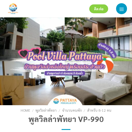
Skip
ติดต่อ
to
content
HOME
/
พูลวิลล่าพัทยา
/
จำนวนคนพัก
/
สำหรับ 8-12 คน
พูลวิลล่าพัทยา VP-990