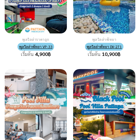
พูลวิลล่าราคาถูก
พูลวิลล่าพัทยา
พูลวิลล่าพัทยา VP-33
พูลวิลล่าพัทยา DV-271
เริ่มต้น
4,900
฿
เริ่มต้น
10,900
฿