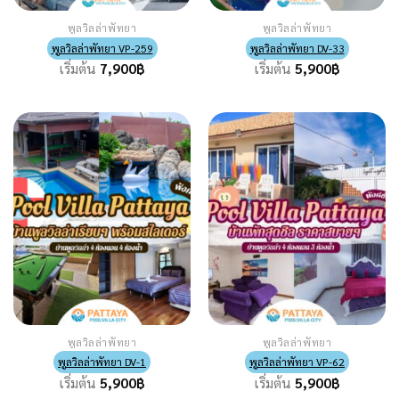
พูลวิลล่าพัทยา
พูลวิลล่าพัทยา
พูลวิลล่าพัทยา VP-259
พูลวิลล่าพัทยา DV-33
เริ่มต้น
7,900
฿
เริ่มต้น
5,900
฿
พูลวิลล่าพัทยา
พูลวิลล่าพัทยา
พูลวิลล่าพัทยา DV-1
พูลวิลล่าพัทยา VP-62
เริ่มต้น
5,900
฿
เริ่มต้น
5,900
฿