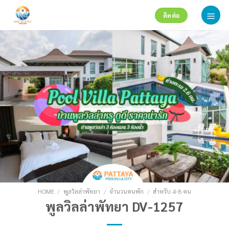
Skip
ติดต่อ
to
content
HOME
/
พูลวิลล่าพัทยา
/
จำนวนคนพัก
/
สำหรับ 4-8 คน
พูลวิลล่าพัทยา DV-1257