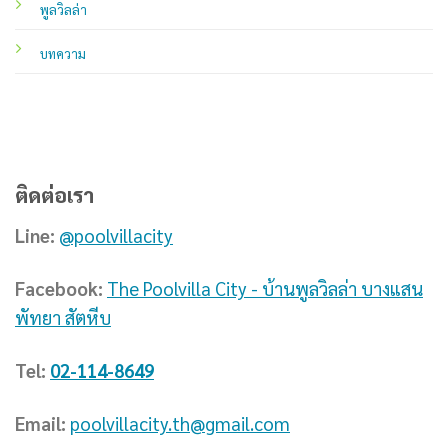
พูลวิลล่า
บทความ
ติดต่อเรา
Line:
@poolvillacity
Facebook:
The Poolvilla City - บ้านพูลวิลล่า บางแสน
พัทยา สัตหีบ
Tel:
02-114-8649
Email:
poolvillacity.th@gmail.com