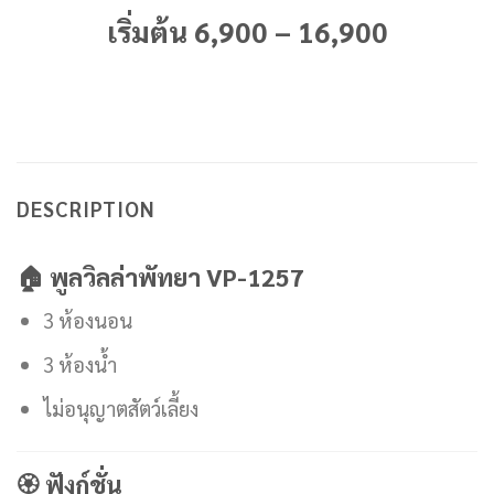
เริ่มต้น 6,900 – 16,900
DESCRIPTION
🏠 พูลวิลล่าพัทยา VP-1257
3 ห้องนอน
3 ห้องน้ำ
ไม่อนุญาตสัตว์เลี้ยง
🏵 ฟังก์ชั่น