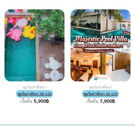
พูลวิลล่าพัทยา
พูลวิลล่าพัทยา
พูลวิลล่าพัทยา DV-228
พูลวิลล่าพัทยา DV-225
เริ่มต้น
5,900
฿
เริ่มต้น
7,900
฿