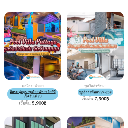
พูลวิลล่าพัทยา
พูลวิลล่าพัทยา
อิสระ ฟูลมูน พูลวิลล่พัทยา ใกล้ที่
พูลวิลล่าพัทยา VP-259
เช็คอินเพียบ
เริ่มต้น
7,900
฿
เริ่มต้น
5,900
฿