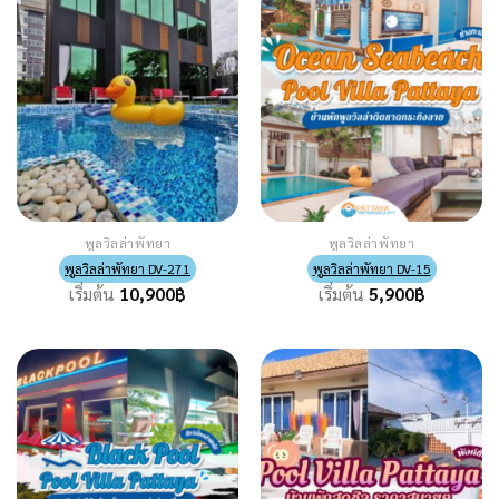
พูลวิลล่าพัทยา
พูลวิลล่าพัทยา
พูลวิลล่าพัทยา DV-271
พูลวิลล่าพัทยา DV-15
เริ่มต้น
10,900
฿
เริ่มต้น
5,900
฿