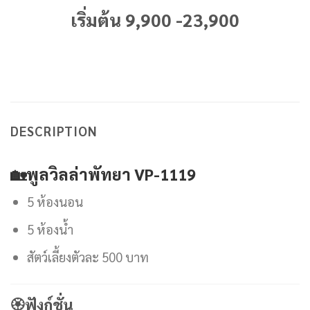
เริ่มต้น 9,900 -23,900
DESCRIPTION
🏡
พูลวิลล่าพัทยา VP-1119
5 ห้องนอน
5 ห้องน้ำ
สัตว์เลี้ยงตัวละ 500 บาท
🏵
ฟังก์ชั่น