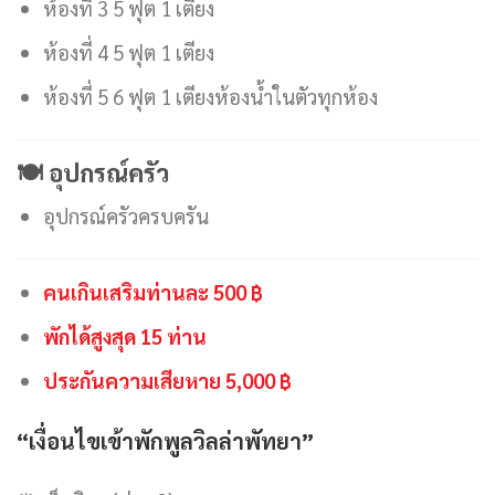
ห้องที่ 3 5 ฟุต 1 เตียง
ห้องที่ 4 5 ฟุต 1 เตียง
ห้องที่ 5 6 ฟุต 1 เตียงห้องน้ำในตัวทุกห้อง
🍽 อุปกรณ์ครัว
อุปกรณ์ครัวครบครัน
คนเกินเสริมท่านละ 500 ฿
พักได้สูงสุด 15 ท่าน
ประกันความเสียหาย 5,000 ฿
“เงื่อนไขเข้าพักพูลวิลล่าพัทยา”