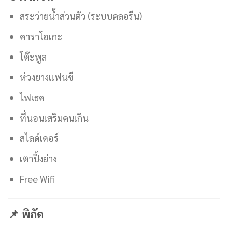
สระว่ายน้ำส่วนตัว (ระบบคลอรีน)
คาราโอเกะ
โต๊ะพูล
ห่วงยางแฟนซี
ไฟเธค
ที่นอนเสริมคนเกิน
สไลด์เดอร์
เตาปิ้งย่าง
Free Wifi
📌 พิกัด