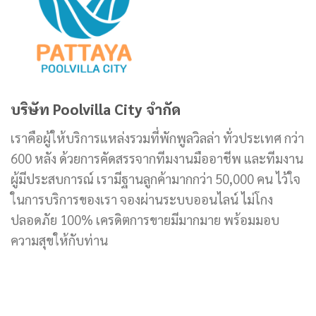
บริษัท Poolvilla City จำกัด
เราคือผู้ให้บริการแหล่งรวมที่พักพูลวิลล่า ทั่วประเทศ กว่า
600 หลัง ด้วยการคัดสรรจากทีมงานมืออาชีพ และทีมงาน
ผู้มีประสบการณ์ เรามีฐานลูกค้ามากกว่า 50,000 คน ไว้ใจ
ในการบริการของเรา จองผ่านระบบออนไลน์ ไม่โกง
ปลอดภัย 100% เครดิตการขายมีมากมาย พร้อมมอบ
ความสุขให้กับท่าน