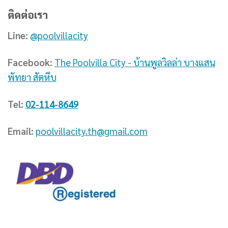
ติดต่อเรา
Line:
@poolvillacity
Facebook:
The Poolvilla City - บ้านพูลวิลล่า บางแสน
พัทยา สัตหีบ
Tel:
02-114-8649
Email:
poolvillacity.th@gmail.com