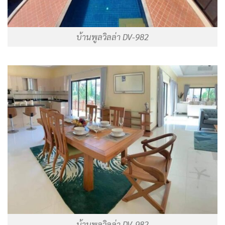
บ้านพูลวิลล่า DV-982
บ้านพูลวิลล่า DV-982