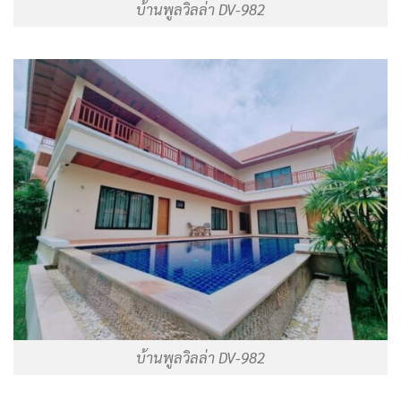
บ้านพูลวิลล่า DV-982
บ้านพูลวิลล่า DV-982