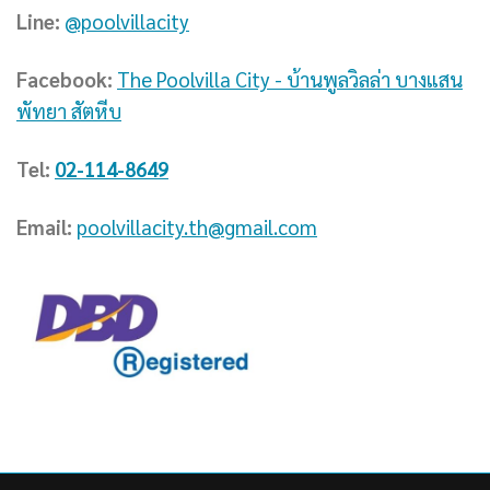
Line:
@poolvillacity
Facebook:
The Poolvilla City - บ้านพูลวิลล่า บางแสน
พัทยา สัตหีบ
Tel:
02-114-8649
Email:
poolvillacity.th@gmail.com