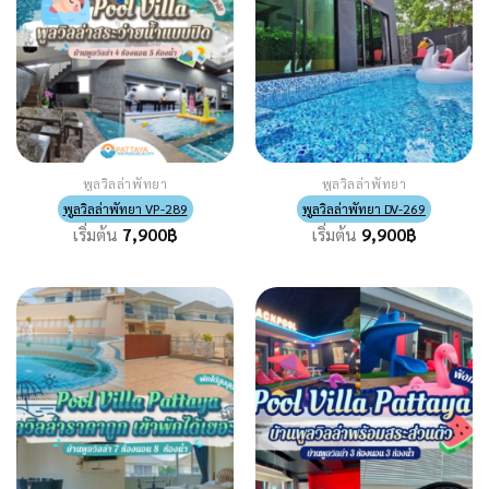
พูลวิลล่าพัทยา
พูลวิลล่าพัทยา
พูลวิลล่าพัทยา VP-289
พูลวิลล่าพัทยา DV-269
เริ่มต้น
7,900
฿
เริ่มต้น
9,900
฿