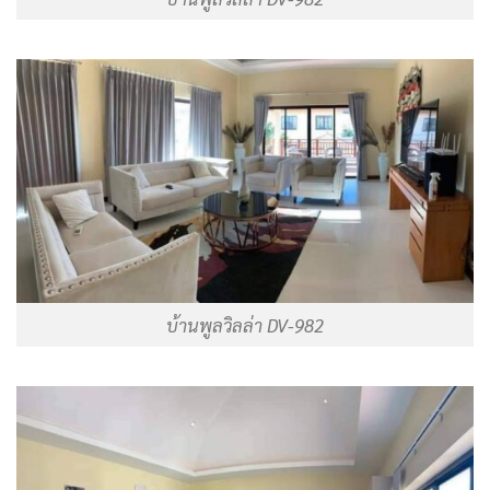
บ้านพูลวิลล่า DV-982