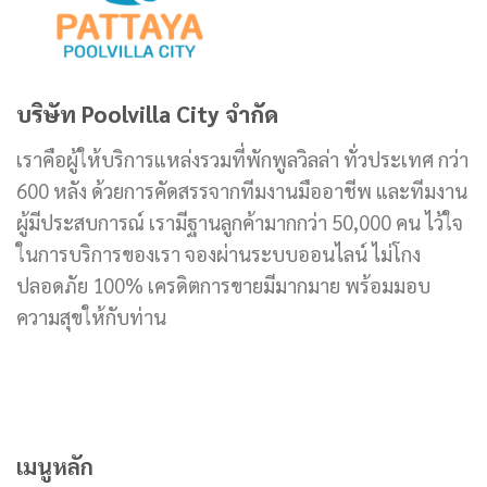
บริษัท Poolvilla City จำกัด
เราคือผู้ให้บริการแหล่งรวมที่พักพูลวิลล่า ทั่วประเทศ กว่า
600 หลัง ด้วยการคัดสรรจากทีมงานมืออาชีพ และทีมงาน
ผู้มีประสบการณ์ เรามีฐานลูกค้ามากกว่า 50,000 คน ไว้ใจ
ในการบริการของเรา จองผ่านระบบออนไลน์ ไม่โกง
ปลอดภัย 100% เครดิตการขายมีมากมาย พร้อมมอบ
ความสุขให้กับท่าน
เมนูหลัก