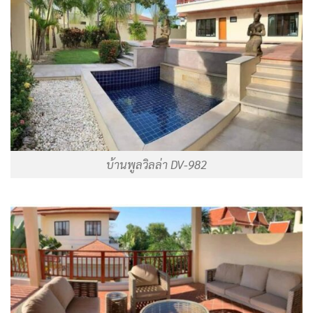
บ้านพูลวิลล่า DV-982