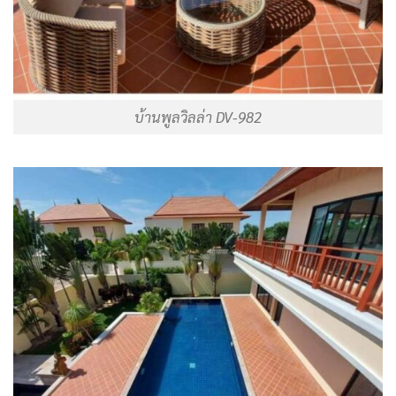
บ้านพูลวิลล่า DV-982