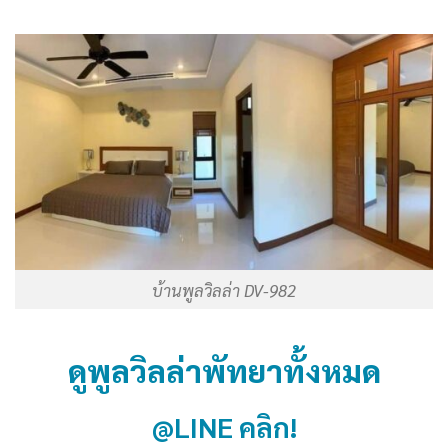
บ้านพูลวิลล่า DV-982
ดูพูลวิลล่าพัทยาทั้งหมด
@LINE คลิก!