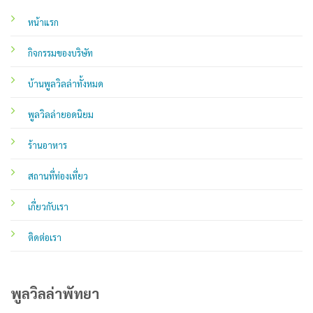
หน้าแรก
กิจกรรมของบริษัท
บ้านพูลวิลล่าทั้งหมด
พูลวิลล่ายอดนิยม
ร้านอาหาร
สถานที่ท่องเที่ยว
เกี่ยวกับเรา
ติดต่อเรา
พูลวิลล่าพัทยา