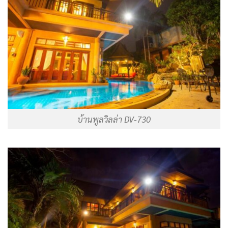
บ้านพูลวิลล่า DV-730