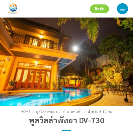
Skip
ติดต่อ
to
content
HOME
/
พูลวิลล่าพัทยา
/
จำนวนคนพัก
/
สำหรับ 8-12 คน
พูลวิลล่าพัทยา DV-730