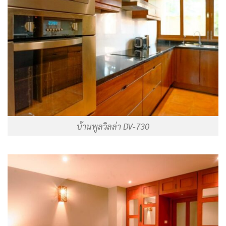
บ้านพูลวิลล่า DV-730