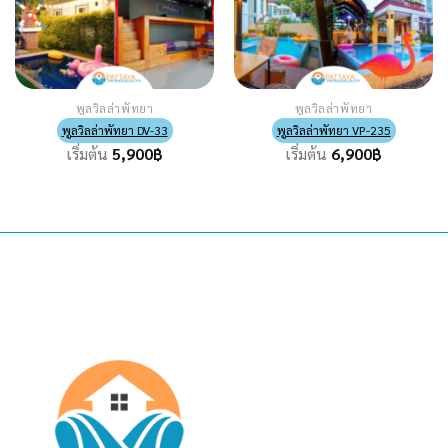
พูลวิลล่าพัทยา
พูลวิลล่าพัทยา
พูลวิลล่าพัทยา DV-33
พูลวิลล่าพัทยา VP-235
เริ่มต้น
5,900
฿
เริ่มต้น
6,900
฿