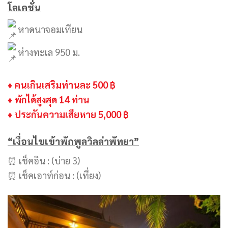
โลเคชั่น
หาดนาจอมเทียน
ห่างทะเล 950 ม.
♦ คนเกินเสริมท่านละ 500 ฿
♦ พักได้สูงสุด 14 ท่าน
♦ ประกันความเสียหาย 5,000 ฿
“เงื่อนไขเข้าพักพูลวิลล่าพัทยา”
⏰ เช็คอิน : (บ่าย 3)
⏰ เช็คเอาท์ก่อน : (เที่ยง)