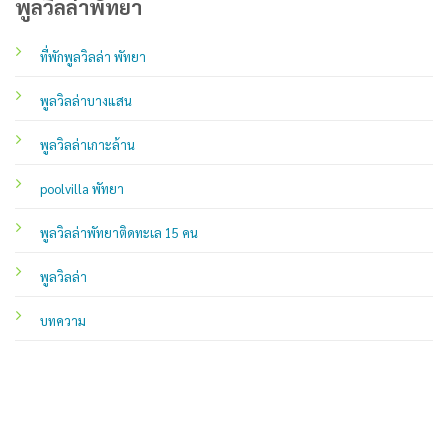
พูลวิลล่าพัทยา
ที่พักพูลวิลล่า พัทยา
พูลวิลล่าบางแสน
พูลวิลล่าเกาะล้าน
poolvilla พัทยา
พูลวิลล่าพัทยาติดทะเล 15 คน
พูลวิลล่า
บทความ