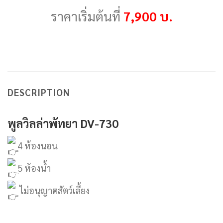
ราคาเริ่มต้นที่
7,900 บ.
DESCRIPTION
พูลวิลล่าพัทยา DV-730
4 ห้องนอน
5 ห้องน้ำ
ไม่อนุญาตสัตว์เลี้ยง