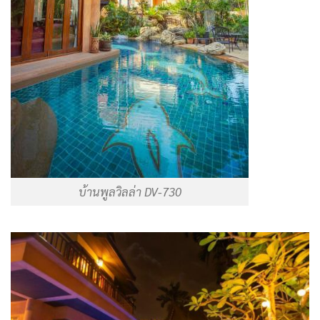
บ้านพูลวิลล่า DV-730