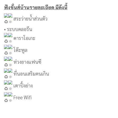
ฟังชั่นส์บ้านรายละเอียด มีดังนี้
สระว่ายน้ำส่วนตัว
• ระบบคลอรีน
คาราโอเกะ
โต๊ะพูล
ห่วงยางแฟนซี
ที่นอนเสริมคนเกิน
เตาปิ้งย่าง
Free Wifi