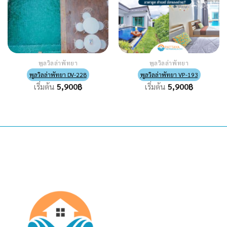
พูลวิลล่าพัทยา
พูลวิลล่าพัทยา
พูลวิลล่าพัทยา DV-228
พูลวิลล่าพัทยา VP-193
เริ่มต้น
5,900
฿
เริ่มต้น
5,900
฿