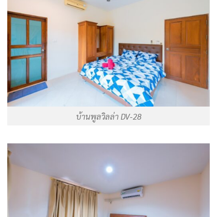
บ้านพูลวิลล่า DV-28