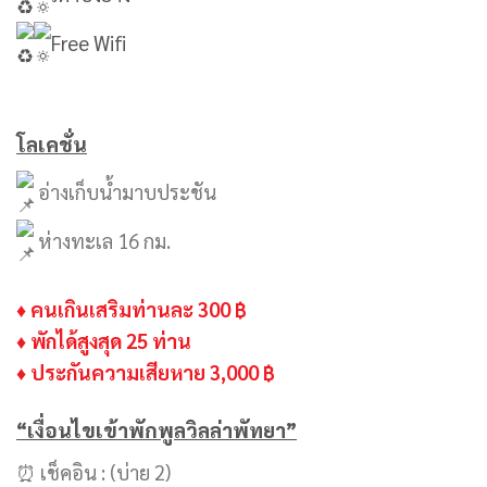
Free Wifi
โลเคชั่น
อ่างเก็บน้ำมาบประชัน
ห่างทะเล 16 กม.
♦ คนเกินเสริมท่านละ 300 ฿
♦ พักได้สูงสุด 25 ท่าน
♦ ประกันความเสียหาย 3,000 ฿
“เงื่อนไขเข้าพักพูลวิลล่าพัทยา”
⏰ เช็คอิน : (บ่าย 2)