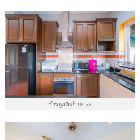
บ้านพูลวิลล่า DV-28