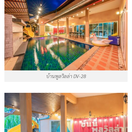
บ้านพูลวิลล่า DV-28