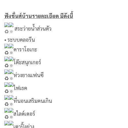
ฟังชั่นส์บ้านรายละเอียด มีดังนี้
สระว่ายน้ำส่วนตัว
• ระบบคลอรีน
คาราโอเกะ
โต๊ะสนุกเกอร์
ห่วงยางแฟนซี
ไฟเธค
ที่นอนเสริมคนเกิน
สไลด์เดอร์
เตาปิ้งย่าง