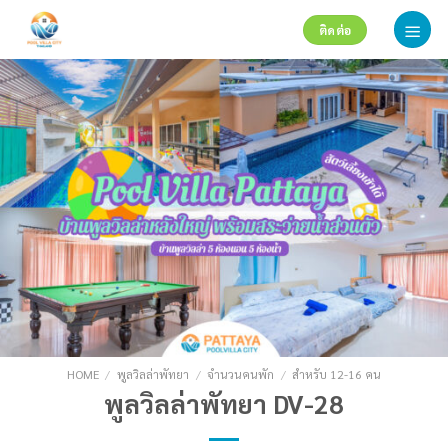
Skip
ติดต่อ
to
content
HOME
/
พูลวิลล่าพัทยา
/
จำนวนคนพัก
/
สำหรับ 12-16 คน
พูลวิลล่าพัทยา DV-28