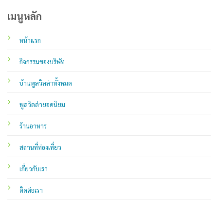
เมนูหลัก
หน้าแรก
กิจกรรมของบริษัท
บ้านพูลวิลล่าทั้งหมด
พูลวิลล่ายอดนิยม
ร้านอาหาร
สถานที่ท่องเที่ยว
เกี่ยวกับเรา
ติดต่อเรา