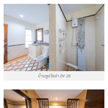
บ้านพูลวิลล่า DV-28