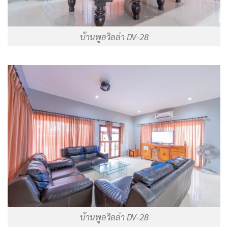
บ้านพูลวิลล่า DV-28
บ้านพูลวิลล่า DV-28