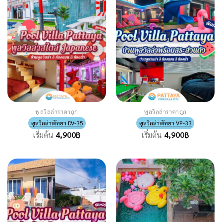
พูลวิลล่าราคาถูก
พูลวิลล่าราคาถูก
พูลวิลล่าพัทยา DV-35
พูลวิลล่าพัทยา VP-33
เริ่มต้น
4,900
฿
เริ่มต้น
4,900
฿