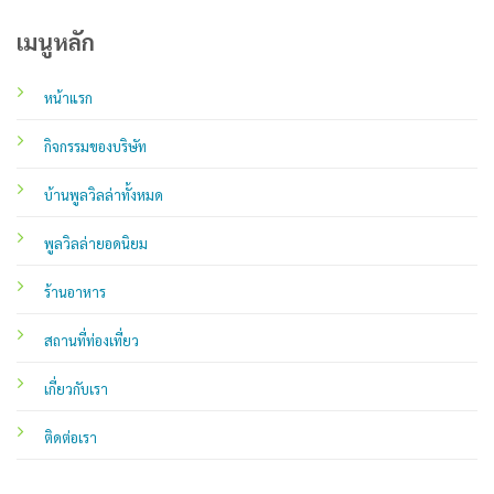
เมนูหลัก
หน้าแรก
กิจกรรมของบริษัท
บ้านพูลวิลล่าทั้งหมด
พูลวิลล่ายอดนิยม
ร้านอาหาร
สถานที่ท่องเที่ยว
เกี่ยวกับเรา
ติดต่อเรา