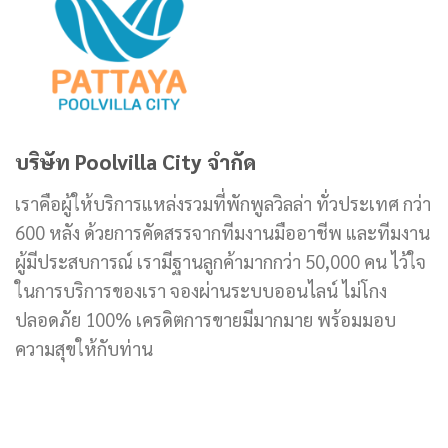
บริษัท Poolvilla City จำกัด
เราคือผู้ให้บริการแหล่งรวมที่พักพูลวิลล่า ทั่วประเทศ กว่า
600 หลัง ด้วยการคัดสรรจากทีมงานมืออาชีพ และทีมงาน
ผู้มีประสบการณ์ เรามีฐานลูกค้ามากกว่า 50,000 คน ไว้ใจ
ในการบริการของเรา จองผ่านระบบออนไลน์ ไม่โกง
ปลอดภัย 100% เครดิตการขายมีมากมาย พร้อมมอบ
ความสุขให้กับท่าน