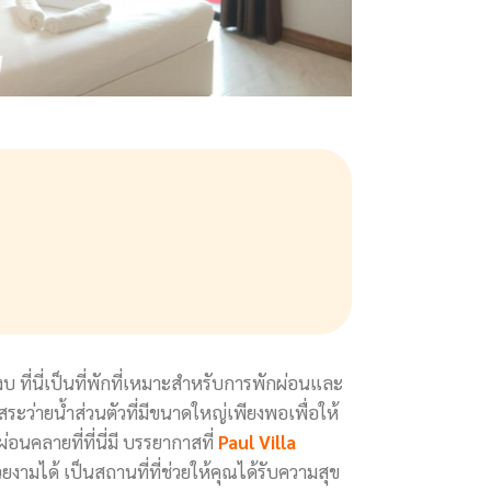
งบ ที่นี่เป็นที่พักที่เหมาะสำหรับการพักผ่อนและ
ว่ายน้ำส่วนตัวที่มีขนาดใหญ่เพียงพอเพื่อให้
คลายที่ที่นี่มี บรรยากาสที่
Paul Villa
ยงามได้ เป็นสถานที่ที่ช่วยให้คุณได้รับความสุข