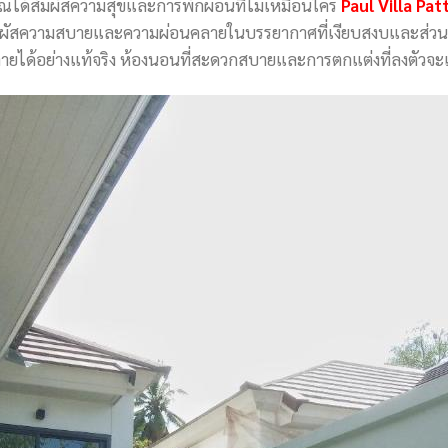
้คุณได้สัมผัสความสุขและการพักผ่อนที่ไม่เหมือนใคร
Paul Villa Pat
ด้สัมผัสความสบายและความผ่อนคลายในบรรยากาศที่เงียบสงบและส่วนต
ด้อย่างแท้จริง ห้องนอนที่สะดวกสบายและการตกแต่งที่ลงตัวจะเพ