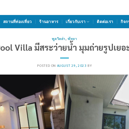
สถานที่ท่องเที่ยว
ร้านอาหาร
เกี่ยวกับเรา
ติดต่อเรา
กิจก
พูลวิลล่า
,
พัทยา
ool Villa มีสระว่ายน้ำ มุมถ่ายรูปเย
POSTED ON
AUGUST 29, 2023
BY