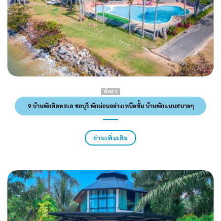
พัทยา
9 บ้านพักติดทะเล ชลบุรี พักผ่อนอย่างเหนือชั้น บ้านพักแบบสบายๆ
อ่านเพิ่มเติม