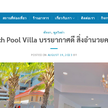
สถานที่ท่องเที่ยว
ร้านอาหาร
เกี่ยวกับเรา
ติดต่อเรา
กิจก
พัทยา
,
พูลวิลล่า
h Pool Villa บรรยากาศดี สิ่งอำน
POSTED ON
AUGUST 19, 2023
BY