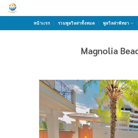
Skip
to
content
หน้าเเรก
รวมพูลวิลล่าทั้งหมด
พูลวิลล่าพัทยา
Magnolia Beac