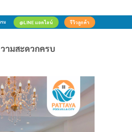
@LINE แอดไลน์
รีวิวลูกค้า
รรม
วยความสะดวกครบ