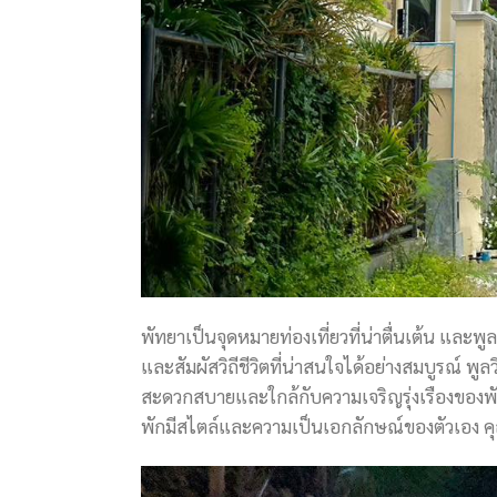
พัทยาเป็นจุดหมายท่องเที่ยวที่น่าตื่นเต้น และพูล
และสัมผัสวิถีชีวิตที่น่าสนใจได้อย่างสมบูรณ์ พูล
สะดวกสบายและใกล้กับความเจริญรุ่งเรืองของพัทย
พักมีสไตล์และความเป็นเอกลักษณ์ของตัวเอง ค