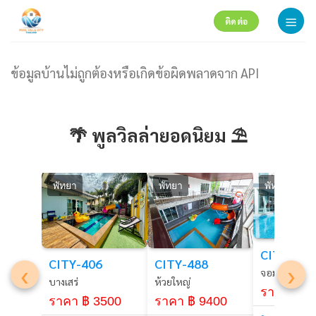
Skip
ติดต่อ
to
content
ข้อมูลบ้านไม่ถูกต้องหรือเกิดข้อผิดพลาดจาก API
🌴 พูลวิลล่ายอดนิยม ⛱️
พัทยา
พัทยา
พัทยา
CITY-329
CITY-488
CITY-406
‹
›
จอมเทียน
ห้วยใหญ่
บางเสร่
ราคา ฿ 1
ราคา ฿ 9400
ราคา ฿ 3500