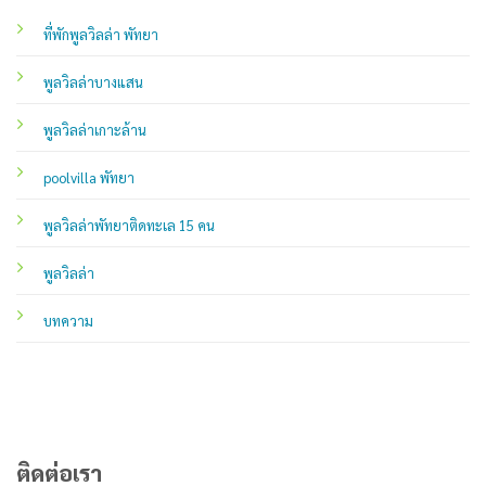
ที่พักพูลวิลล่า พัทยา
พูลวิลล่าบางแสน
พูลวิลล่าเกาะล้าน
poolvilla พัทยา
พูลวิลล่าพัทยาติดทะเล 15 คน
พูลวิลล่า
บทความ
ติดต่อเรา