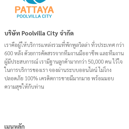
บริษัท Poolvilla City จำกัด
เราคือผู้ให้บริการแหล่งรวมที่พักพูลวิลล่า ทั่วประเทศ กว่า
600 หลัง ด้วยการคัดสรรจากทีมงานมืออาชีพ และทีมงาน
ผู้มีประสบการณ์ เรามีฐานลูกค้ามากกว่า 50,000 คน ไว้ใจ
ในการบริการของเรา จองผ่านระบบออนไลน์ ไม่โกง
ปลอดภัย 100% เครดิตการขายมีมากมาย พร้อมมอบ
ความสุขให้กับท่าน
เมนูหลัก