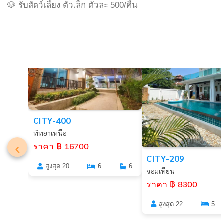
🐶 รับสัตว์เลี้ยง ตัวเล็ก ตัวละ 500/คืน
พัทยา
พัทยา
CITY-400
พัทยาเหนือ
‹
ราคา ฿ 16700
CITY-209
สูงสุด 20
6
6
จอมเทียน
ราคา ฿ 8300
สูงสุด 22
5