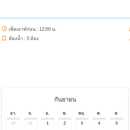
เช็คเอาท์ก่อน : 12:00 น.
ห้องน้ำ : 3 ห้อง
กันยายน
อา.
จ.
อ.
พ.
พฤ.
ศ.
ส.
30
31
1
2
3
4
5