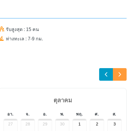
รับสูงสุด : 15 คน
ห่างทะเล : 7-9 กม.
ตุลาคม
อา.
จ.
อ.
พ.
พฤ.
ศ.
ส.
27
28
29
30
1
2
3