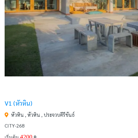
V1 (หัวหิน)
หัวหิน , หัวหิน , ประจวบคีรีขันธ์
CITY-268
4200
เริ่มต้น
฿