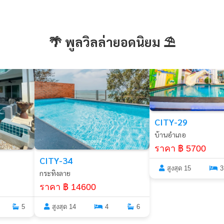
🌴 พูลวิลล่ายอดนิยม ⛱️
พัทยา
พัทยา
CITY-29
บ้านอำเภอ
ราคา ฿ 5700
CITY-34
สูงสุด 15
3
กระทิงลาย
ราคา ฿ 14600
5
สูงสุด 14
4
6