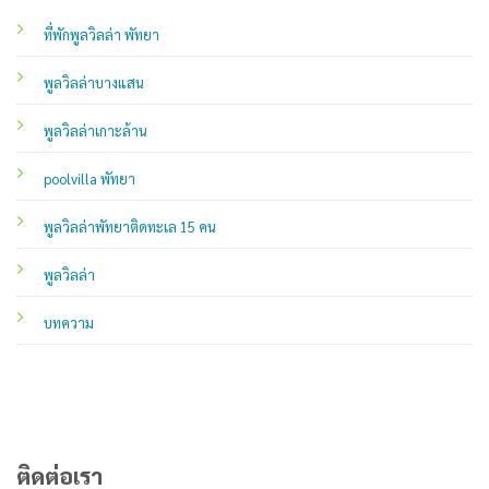
ที่พักพูลวิลล่า พัทยา
พูลวิลล่าบางแสน
พูลวิลล่าเกาะล้าน
poolvilla พัทยา
พูลวิลล่าพัทยาติดทะเล 15 คน
พูลวิลล่า
บทความ
ติดต่อเรา