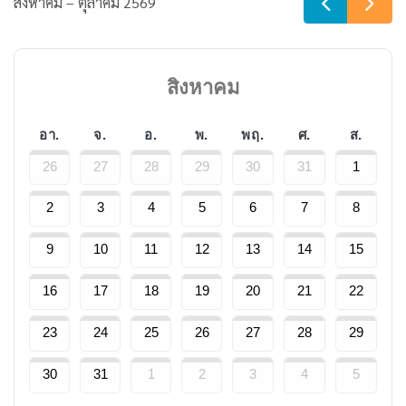
สิงหาคม – ตุลาคม 2569
สิงหาคม
อา.
จ.
อ.
พ.
พฤ.
ศ.
ส.
26
27
28
29
30
31
1
2
3
4
5
6
7
8
9
10
11
12
13
14
15
16
17
18
19
20
21
22
23
24
25
26
27
28
29
30
31
1
2
3
4
5