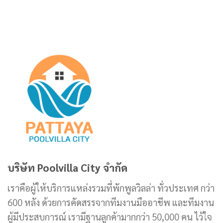
บริษัท Poolvilla City จำกัด
เราคือผู้ให้บริการแหล่งรวมที่พักพูลวิลล่า ทั่วประเทศ กว่า
600 หลัง ด้วยการคัดสรรจากทีมงานมืออาชีพ และทีมงาน
ผู้มีประสบการณ์ เรามีฐานลูกค้ามากกว่า 50,000 คน ไว้ใจ