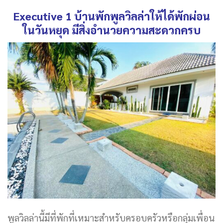
Executive 1 บ้านพักพูลวิลล่าให้ได้พักผ่อน
ในวันหยุด มีสิ่งอำนวยความสะดวกครบ
พูลวิลล่านี้มีที่พักที่เหมาะสำหรับครอบครัวหรือกลุ่มเพื่อน