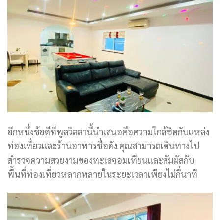
อีกหนึ่งข้อดีที่พูลวิลล่านี้นำเสนอคือความใกล้ชิดกับแหล่ง
ท่องเที่ยวและร้านอาหารชื่อดัง คุณสามารถเดินทางไป
สำรวจความสวยงามของทะเลจอมเทียนและสัมผัสกับ
พื้นที่ท่องเที่ยวหลากหลายในระยะเวลาเพียงไม่กี่นาที