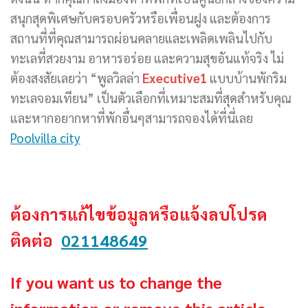
สนุกสุดพิเศษกับครอบครัวหรือเพื่อนฝูง และต้องการ
สถานที่ที่คุณสามารถผ่อนคลายและเพลิดเพลินไปกับ
ทะเลที่สวยงาม อาหารอร่อย และความสุขอันแท้จริง ไม่
ต้องสงสัยเลยว่า “พูลวิลล่า
Executive1
แบบบ้านพักริม
ทะเลจอมเทียน” เป็นตัวเลือกที่เหมาะสมที่สุดสำหรับคุณ
และหากอยากหาที่พักอื่นๆสามารถจองได้ที่นี่เลย
Poolvilla city
ต้องการแก้ไขข้อมูลหรือแจ้งลบโปรด
ติดต่อ
021148649
If you want us to change the