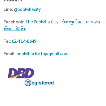
Line:
@poolvillacity
Facebook:
The Poolvilla City - บ้านพูลวิลล่า บางแสน
พัทยา สัตหีบ
Tel:
02-114-8649
Email:
poolvillacity.th@gmail.com