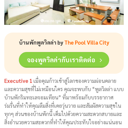
บ้านพักพูลวิลล่า by
The Pool Villa City
จองพูลวิลล่ากับเราติดต่อ
Executive 1
เมื่อคุณก้าวเข้าสู่โลกของความผ่อนคลาย
และความสุขที่ไม่เหมือนใคร คุณจะพบกับ “พูลวิลล่า แบบ
บ้านพักริมทะเลจอมเทียน” ที่มาพร้อมกับบรรยากาศ
ร่มรื่นที่ทำให้คุณลืมสิ่งที่เคยวุ่นวาย และสัมผัสความสุขใน
ทุกๆ ส่วนของบ้านพักนี้ เต็มไปด้วยความสะดวกสบายและ
สิ่งอำนวยความสะดวกที่ทำให้คุณประทับใจอย่างแน่นอน