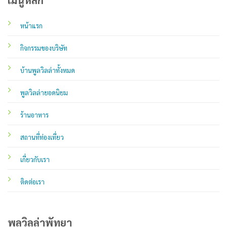
หน้าแรก
กิจกรรมของบริษัท
บ้านพูลวิลล่าทั้งหมด
พูลวิลล่ายอดนิยม
ร้านอาหาร
สถานที่ท่องเที่ยว
เกี่ยวกับเรา
ติดต่อเรา
พูลวิลล่าพัทยา