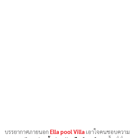
บรรยากาศภายนอก
Ella pool Villa
เอาใจคนชอบความ