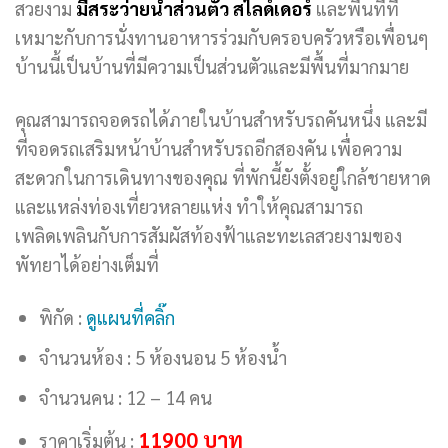
สวยงาม
มีสระว่ายน้ำส่วนตัว สไลด์เดอร์
และพื้นที่ที่
เหมาะกับการนั่งทานอาหารร่วมกับครอบครัวหรือเพื่อนๆ
บ้านนี้เป็นบ้านที่มีความเป็นส่วนตัวและมีพื้นที่มากมาย
คุณสามารถจอดรถได้ภายในบ้านสำหรับรถคันหนึ่ง และมี
ที่จอดรถเสริมหน้าบ้านสำหรับรถอีกสองคัน เพื่อความ
สะดวกในการเดินทางของคุณ ที่พักนี้ยังตั้งอยู่ใกล้ชายหาด
และแหล่งท่องเที่ยวหลายแห่ง ทำให้คุณสามารถ
เพลิดเพลินกับการสัมผัสท้องฟ้าและทะเลสวยงามของ
พัทยาได้อย่างเต็มที่
พิกัด :
ดูแผนที่คลิ๊ก
จำนวนห้อง : 5 ห้องนอน 5 ห้องน้ำ
จำนวนคน : 12 – 14 คน
11900 บาท
ราคาเริ่มต้น :