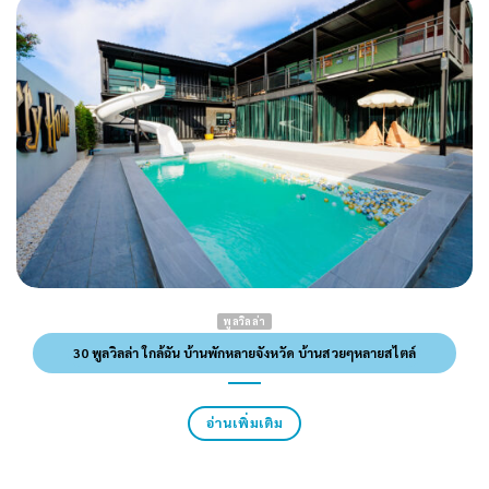
พูลวิลล่า
30 พูลวิลล่า ใกล้ฉัน บ้านพักหลายจังหวัด บ้านสวยๆหลายสไตล์
อ่านเพิ่มเติม