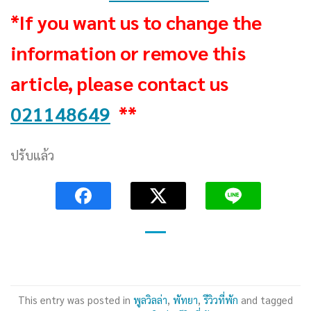
*If you want us to change the
information or remove this
article, please contact us
021148649
**
ปรับแล้ว
This entry was posted in
พูลวิลล่า
,
พัทยา
,
รีวิวที่พัก
and tagged