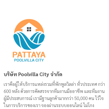
บริษัท Poolvilla City จำกัด
เราคือผู้ให้บริการแหล่งรวมที่พักพูลวิลล่า ทั่วประเทศ กว่า
600 หลัง ด้วยการคัดสรรจากทีมงานมืออาชีพ และทีมงาน
ผู้มีประสบการณ์ เรามีฐานลูกค้ามากกว่า 50,000 คน ไว้ใจ
ในการบริการของเรา จองผ่านระบบออนไลน์ ไม่โกง