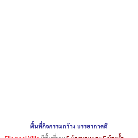
พื้นที่กิจกรรมกว้าง บรรยากาศดี
Ella pool Villa
มีพื้นที่รวม
5 ห้องนอนและ 5 ห้องน้ำ