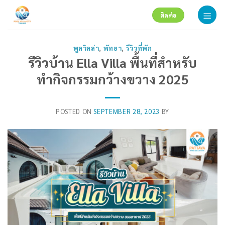
Skip
ติดต่อ
to
content
พูลวิลล่า
,
พัทยา
,
รีวิวที่พัก
รีวิวบ้าน Ella Villa พื้นที่สำหรับ
ทำกิจกรรมกว้างขวาง 2025
POSTED ON
SEPTEMBER 28, 2023
BY