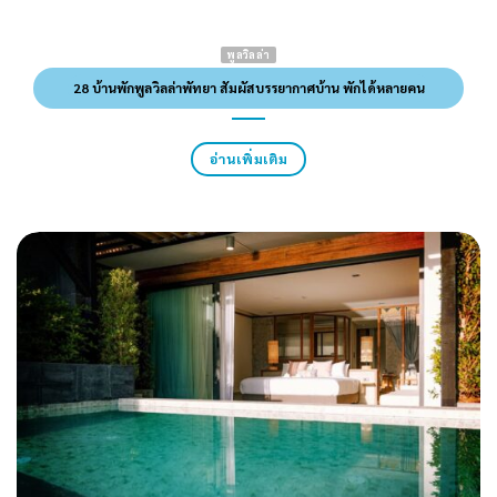
พูลวิลล่า
28 บ้านพักพูลวิลล่าพัทยา สัมผัสบรรยากาศบ้าน พักได้หลายคน
อ่านเพิ่มเติม