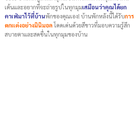
เต้นและอยากที่จะถ่ายรูปในทุกมุม
เสมือนว่าคุณได้ยก
คาเฟ่มาไว้ที่บ้าน
พักของคุณเอง! บ้านพักหลังนี้ได้รับ
การ
ต
กแต่งอย่างมินิมอล
โดดเด่นด้วยสีขาวที่มอบความรู้สึก
สบายตาและสดชื่นในทุกมุมของบ้าน