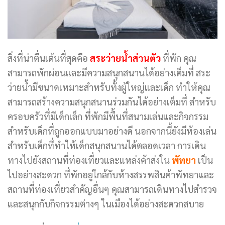
สิ่งที่น่าตื่นเต้นที่สุดคือ
สระว่ายน้ำส่วนตัว
ที่พัก คุณ
สามารถพักผ่อนและมีความสนุกสนานได้อย่างเต็มที่ สระ
ว่ายน้ำมีขนาดเหมาะสำหรับทั้งผู้ใหญ่และเด็ก ทำให้คุณ
สามารถสร้างความสนุกสนานร่วมกันได้อย่างเต็มที่ สำหรับ
ครอบครัวที่มีเด็กเล็ก ที่พักมีพื้นที่สนามเล่นและกิจกรรม
สำหรับเด็กที่ถูกออกแบบมาอย่างดี นอกจากนี้ยังมีห้องเล่น
สำหรับเด็กที่ทำให้เด็กสนุกสนานได้ตลอดเวลา การเดิน
ทางไปยังสถานที่ท่องเที่ยวและแหล่งค้าส่งใน
พัทยา
เป็น
ไปอย่างสะดวก ที่พักอยู่ใกล้กับห้างสรรพสินค้าพัทยาและ
สถานที่ท่องเที่ยวสำคัญอื่นๆ คุณสามารถเดินทางไปสำรวจ
และสนุกกับกิจกรรมต่างๆ ในเมืองได้อย่างสะดวกสบาย