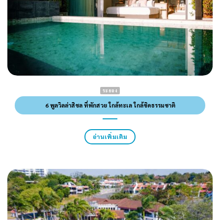
ระยอง
6 พูลวิลล่าสิชล ที่พักสวย ใกล้ทะเล ใกล้ชิดธรรมชาติ
อ่านเพิ่มเติม