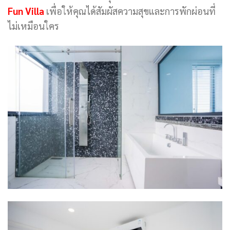
Fun Villa
เพื่อให้คุณได้สัมผัสความสุขและการพักผ่อนที่
ไม่เหมือนใคร