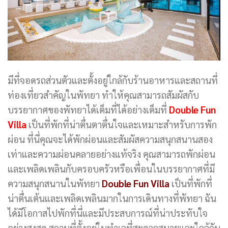
มีที่จอดรถส่วนตัวและตั้งอยู่ใกล้กับร้านอาหารและสถานที่
ท่องเที่ยวสำคัญในพัทยา ทำให้คุณสามารถสัมผัสกับ
บรรยากาศของพัทยาได้เต็มที่ได้อย่างเต็มที่
Double Fun
Villa
เป็นที่พักที่น่าตื่นตาตื่นใจและเหมาะสำหรับการพัก
ผ่อน ที่นี่คุณจะได้พักผ่อนและสัมผัสความสนุกสนานสอง
เท่าและความผ่อนคลายอย่างแท้จริง คุณสามารถพักผ่อน
และเพลิดเพลินกับครอบครัวหรือเพื่อนในบรรยากาศที่มี
ความสนุกสนานในพัทยา
Double Fun Villa
เป็นที่พักที่
น่าตื่นเต้นและเพลิดเพลินมากในการเดินทางที่พัทยา ฉัน
ได้มีโอกาสไปพักที่นี่และมีประสบการณ์ที่น่าประทับใจ
อย่างสูงสุด สถานที่ตั้งอยู่ในทำเลที่สะดวกสบายและใกล้กับ