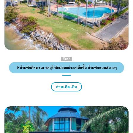
พัทยา
9 บ้านพักติดทะเล ชลบุรี พักผ่อนอย่างเหนือชั้น บ้านพักแบบสบายๆ
อ่านเพิ่มเติม