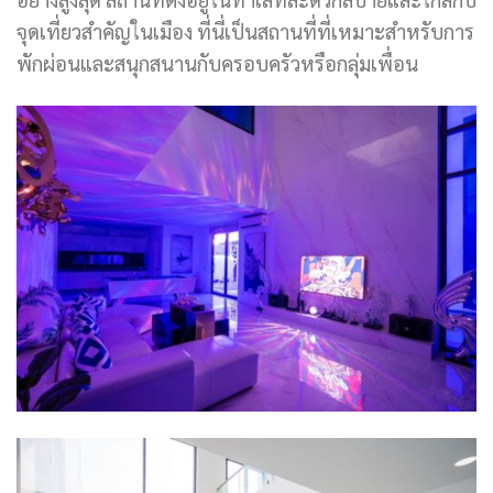
จุดเที่ยวสำคัญในเมือง ที่นี่เป็นสถานที่ที่เหมาะสำหรับการ
พักผ่อนและสนุกสนานกับครอบครัวหรือกลุ่มเพื่อน