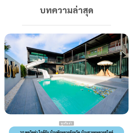
บทความล่าสุด
พูลวิลล่า
30 พูลวิลล่า ใกล้ฉัน บ้านพักหลายจังหวัด บ้านสวยๆหลายสไตล์