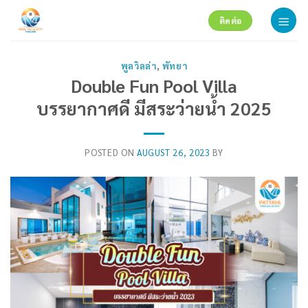
Skip
ติดต่อ
to
content
พูลวิลล่า
,
พัทยา
Double Fun Pool Villa
บรรยากาศดี มีสระว่ายน้ำ 2025
POSTED ON
AUGUST 26, 2023
BY