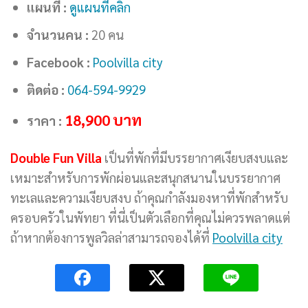
แผนที่ :
ดูแผนที่คลิก
จำนวนคน :
20 คน
Facebook :
Poolvilla city
ติดต่อ :
064-594-9929
18,900
บาท
ราคา :
Double Fun Villa
เป็นที่พักที่มีบรรยากาศเงียบสงบและ
เหมาะสำหรับการพักผ่อนและสนุกสนานในบรรยากาศ
ทะเลและความเงียบสงบ ถ้าคุณกำลังมองหาที่พักสำหรับ
ครอบครัวในพัทยา ที่นี่เป็นตัวเลือกที่คุณไม่ควรพลาดแต่
ถ้าหากต้องการพูลวิลล่าสามารถจองได้ที่
Poolvilla city