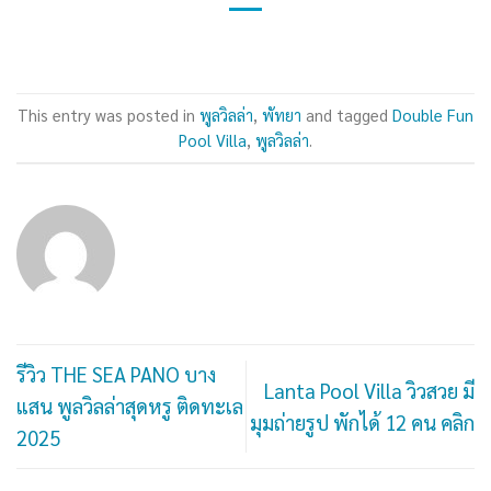
This entry was posted in
พูลวิลล่า
,
พัทยา
and tagged
Double Fun
Pool Villa
,
พูลวิลล่า
.
รีวิว THE SEA PANO บาง
Lanta Pool Villa วิวสวย มี
แสน พูลวิลล่าสุดหรู ติดทะเล
มุมถ่ายรูป พักได้ 12 คน คลิก
2025