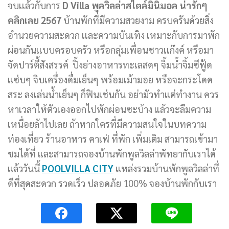
จบเเล้วกับการ
D Villa พูลวิลล่าสไตล์มินิมอล น่ารักๆ
คลิกเลย 2567
บ้านพักที่มีความสวยงาม ครบครันด้วยสิ่ง
อำนวยความสะดวก เเละความบันเทิง เหมาะกับการมาพัก
ผ่อนกันเเบบครอบครัว หรือกลุ่มเพื่อนชาวเเก๊งค์ หรือมา
จัดปาร์ตี้สังสรรค์
ปิ้งย่างอาหารทะเลสดๆ จิ้มน้ำจิ้มซีฟู้ด
แซ่บๆ จิบเครื่องดื่มเย็นๆ พร้อมเม้ามอย หรือจะกระโดด
สระ ลงเล่นน้ำเย็นๆ ก็ฟินเช่นกัน อย่ามัวทำแต่ทำงาน ควร
หาเวลาให้ตัวเองออกไปพักผ่อนซะบ้าง แล้วจะลืมความ
เหนื่อยล้าไปเลย ถ้าหากใครที่มีความสนใจในบทความ
ท่องเที่ยว ร้านอาหาร คาเฟ่ ที่พัก เพิ่มเติม สามารถเข้ามา
ชมได้ที่ และสามารถจองบ้านพักพูลวิลล่าพัทยากับเราได้
แล้ววันนี้
POOLVILLA CITY
แหล่งรวมบ้านพักพูลวิลล่าที่
ดีที่สุดสะดวก รวดเร็ว ปลอดภัย 100% จองบ้านพักกับเรา