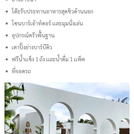
โต๊ะรับประทานอาหารสุดชิวด้านนอก
โซนบาร์เอ้าท์ดอร์ เเละมุมนั่งเล่น
อุปกรณ์ครัวพื้นฐาน
เตาปิ้งย่างบาร์บีคิว
ฟรีน้ำเเข็ง 1 ถัง เเละน้ำดื่ม 1 เเพ็ค
ที่จอดรถ