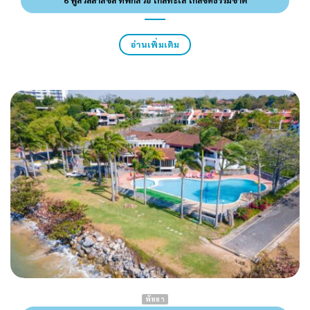
อ่านเพิ่มเติม
พัทยา