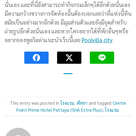
นั่นเอง และที่นี่ยังสามารถทำกิจกรมเล็กๆได้อีกด้วยนั่นเอง
มีความกว้างขวางการจัดห้องนั้นต้องบอกเลยว่าที่แห่งนี้ทัน
สมัยเป็นอย่างมากอีกด้วย มีมุมส่วนตัวและยังมีจุดสำหรับ
ถ่ายรูปอีกด้วยนั่นเอง และหากใครอยากได้ที่พักอื่นๆหรือ
อยากจองพูลวิลล่าแนะนำเว็บนี้เลย
Poolvilla city
This entry was posted in
โรงแรม
,
พัทยา
and tagged
Centre
Point Prime Hotel Pattaya (SHA Extra Plus)
,
โรงแรม
.