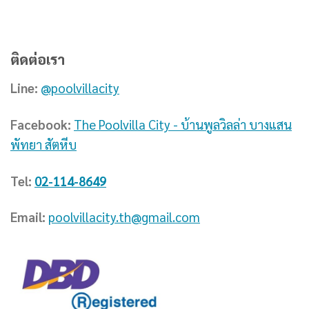
ติดต่อเรา
Line:
@poolvillacity
Facebook:
The Poolvilla City - บ้านพูลวิลล่า บางแสน
พัทยา สัตหีบ
Tel:
02-114-8649
Email:
poolvillacity.th@gmail.com