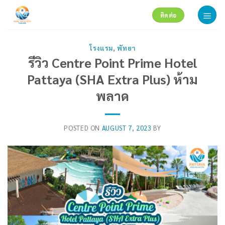
Skip
ติดต่อ
to
content
โรงแรม
,
พัทยา
รีวิว Centre Point Prime Hotel
Pattaya (SHA Extra Plus) ห้าม
พลาด
POSTED ON
AUGUST 7, 2023
BY