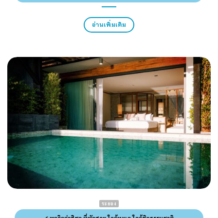
อ่านเพิ่มเติม
ระยอง
6 พูลวิลล่าสิชล ที่พักสวย ใกล้ทะเล ใกล้ชิดธรรมชาติ