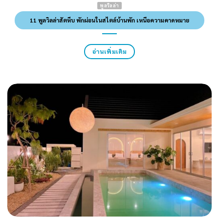
พูลวิลล่า
11 พูลวิลล่าสัตหีบ พักผ่อนในสไตล์บ้านพัก เหนือความคาดหมาย
อ่านเพิ่มเติม