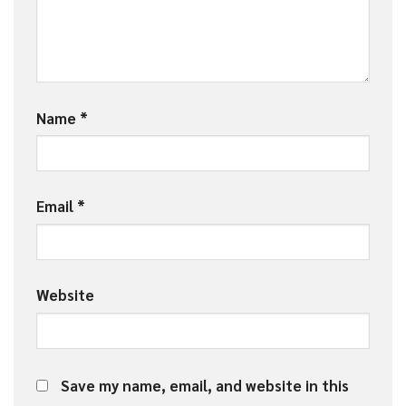
Name
*
Email
*
Website
Save my name, email, and website in this