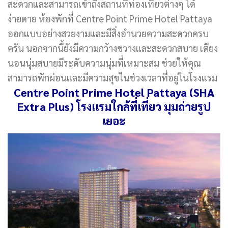
สะดวกและสามารถเข้าถึงสถานที่ท่องเที่ยวต่างๆ ได้
ง่ายดาย ห้องพักที่ Centre Point Prime Hotel Pattaya
ออกแบบอย่างสวยงามและมีสิ่งอำนวยความสะดวกครบ
ครัน นอกจากนี้ยังมีความกว้างขวางและสะดวกสบาย เตียง
นอนนุ่มสบายมีระดับความนุ่มที่เหมาะสม ช่วยให้คุณ
สามารถพักผ่อนและมีความสุขในช่วงเวลาที่อยู่ในโรงแรม
Centre Point Prime Hotel Pattaya (SHA
Extra Plus) โรงแรมใกล้ที่เที่ยว มุมถ่ายรูป
เยอะ