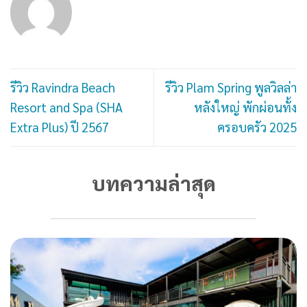
รีวิว Ravindra Beach
รีวิว Plam Spring พูลวิลล่า
Resort and Spa (SHA
หลังใหญ่ พักผ่อนทั้ง
Extra Plus) ปี 2567
ครอบครัว 2025
บทความล่าสุด