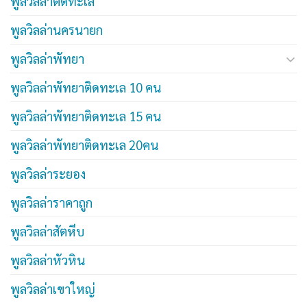
พูลวิลล่าติดทะเล
พูลวิลล่านครนายก
พูลวิลล่าพัทยา
พูลวิลล่าพัทยาติดทะเล 10 คน
พูลวิลล่าพัทยาติดทะเล 15 คน
พูลวิลล่าพัทยาติดทะเล 20คน
พูลวิลล่าระยอง
พูลวิลล่าราคาถูก
พูลวิลล่าสัตหีบ
พูลวิลล่าหัวหิน
พูลวิลล่าเขาใหญ่