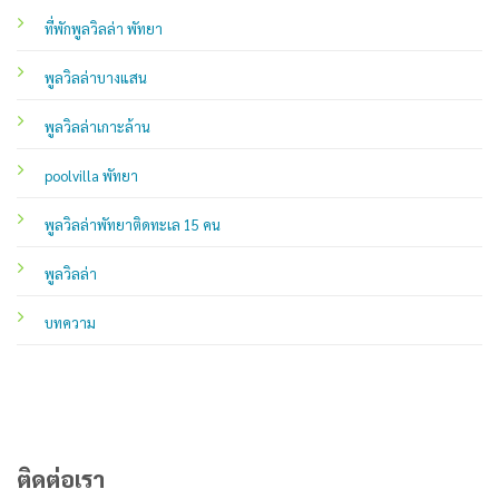
ที่พักพูลวิลล่า พัทยา
พูลวิลล่าบางแสน
พูลวิลล่าเกาะล้าน
poolvilla พัทยา
พูลวิลล่าพัทยาติดทะเล 15 คน
พูลวิลล่า
บทความ
ติดต่อเรา