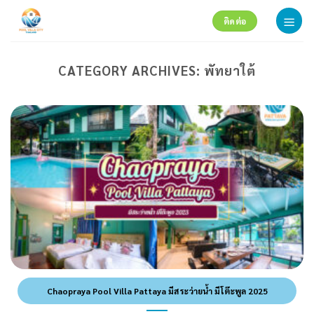
Skip
ติดต่อ
to
content
CATEGORY ARCHIVES:
พัทยาใต้
Chaopraya Pool Villa Pattaya มีสระว่ายน้ำ มีโต๊ะพูล 2025