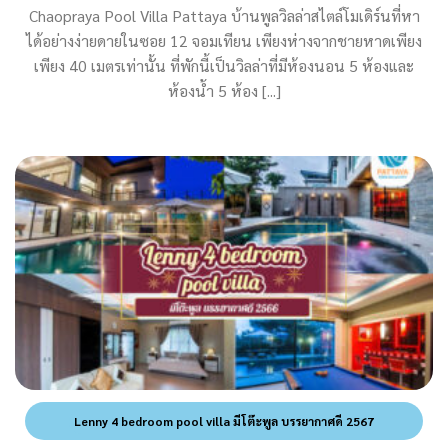
Chaopraya Pool Villa Pattaya บ้านพูลวิลล่าสไตล์โมเดิร์นที่หา
ได้อย่างง่ายดายในซอย 12 จอมเทียน เพียงห่างจากชายหาดเพียง
เพียง 40 เมตรเท่านั้น ที่พักนี้เป็นวิลล่าที่มีห้องนอน 5 ห้องและ
ห้องน้ำ 5 ห้อง [...]
Lenny 4 bedroom pool villa มีโต๊ะพูล บรรยากาศดี 2567