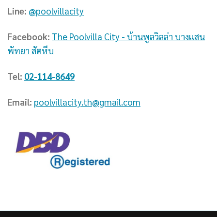
Line:
@poolvillacity
Facebook:
The Poolvilla City - บ้านพูลวิลล่า บางแสน
พัทยา สัตหีบ
Tel:
02-114-8649
Email:
poolvillacity.th@gmail.com