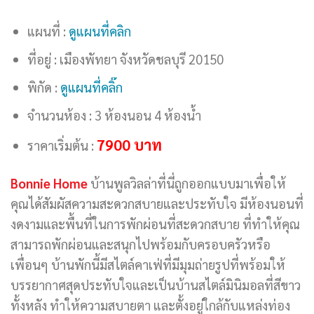
คุณจะได้พบกับการพักผ่อนที่สนุกสนานกับกลุ่มเพื่อนหรือ
ครอบครัว และอย่าลืมถ่ายรูปสวยๆ ในมุมถ่ายรูปที่ที่บ้าน
เตรียมไว้ให้คุณ ที่นี่คุณจะได้รับประสบการณ์ที่น่าจดจำ
และเต็มไปด้วยความสุขกับคนรอบข้างของคุณ
Bonnie
Home pool villa
สามารถนำน้องหมาหรือน้องแมวมา
ร่วมเข้าพัก (มีค่าบริการเพิ่มเติม) จองที่พักและมาพักผ่อน
กันเถอะ
แผนที่ :
ดูแผนที่คลิก
ที่อยู่ : เมืองพัทยา จังหวัดชลบุรี 20150
พิกัด :
ดูแผนที่คลิ๊ก
จำนวนห้อง : 3 ห้องนอน 4 ห้องน้ำ