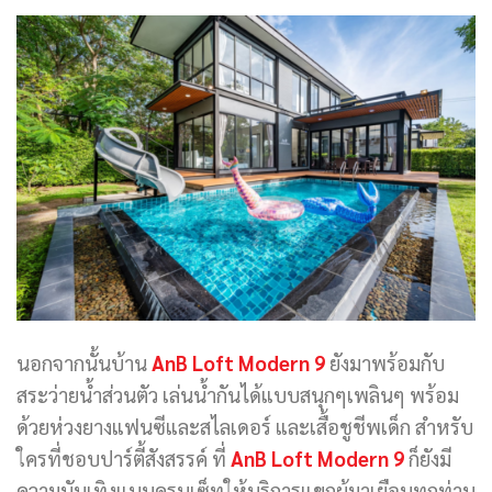
นอกจากนั้นบ้าน
AnB Loft Modern 9
ยังมาพร้อมกับ
สระว่ายน้ำส่วนตัว เล่นน้ำกันได้แบบสนุกๆเพลินๆ พร้อม
ด้วยห่วงยางแฟนซีและสไลเดอร์ และเสื้อชูชีพเด็ก สำหรับ
ใครที่ชอบปาร์ตี้สังสรรค์ ที่
AnB Loft Modern 9
ก็ยังมี
ความบันเทิงแบบครบเซ็ทให้บริการแขกผู้มาเยือนทุกท่าน