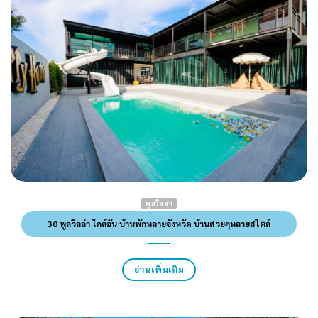
พูลวิลล่า
30 พูลวิลล่า ใกล้ฉัน บ้านพักหลายจังหวัด บ้านสวยๆหลายสไตล์
อ่านเพิ่มเติม