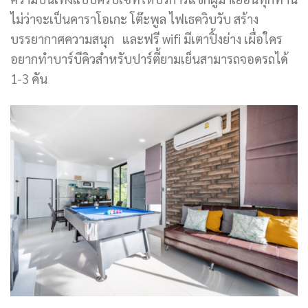
ไม่ว่าจะเป็นคาราโอเกะ โต๊ะพูล ไฟเธควิบวับ สร้าง
บรรยากาศความสนุก และฟรี wifi มีเตาปิ้งย่าง เผื่อใคร
อยากทำบาร์บีคิวสำหรับปาร์ตี้ยามเย็นสามารถจอดรถได้
1-3 คัน