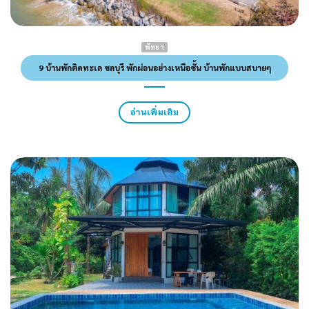
พัทยา
9 บ้านพักติดทะเล ชลบุรี พักผ่อนอย่างเหนือชั้น บ้านพักแบบสบายๆ
อ่านเพิ่มเติม