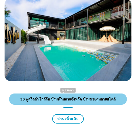
พูลวิลล่า
30 พูลวิลล่า ใกล้ฉัน บ้านพักหลายจังหวัด บ้านสวยๆหลายสไตล์
อ่านเพิ่มเติม