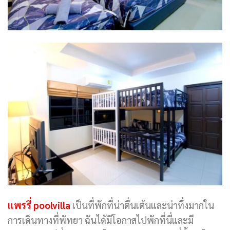
แพรรี่ poolvilla
เป็นที่พักที่น่าตื่นเต้นและน่าทึ่งมากใน
การเดินทางที่พัทยา ฉันได้มีโอกาสไปพักที่นี่และมี