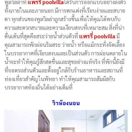
พูลวิลล่าที่
แพรรี่ poolvilla
ได้รับการออกแบบอย่างลงตัว
ทั้งภายในและภายนอก มีการตกแต่งที่เรียบง่ายและสบาย
ตา ทุกส่วนของพูลวิลล่าถูกสร้างขึ้นเพื่อให้คุณได้พบกับ
ความสะดวกสบายและความเงียบสงบที่เหมาะสม สิ่งที่น่า
ตื่นเต้นที่สุดคือสระว่ายน้ำส่วนตัวที่
แพรรี่ poolvilla
มี
คุณสามารถพักผ่อนริมสระ ว่ายน้ำ หรือแม้กระทั่งจัดเลี้ยง
ในบรรยากาศที่เงียบสงบและเป็นส่วนตัว การผ่อนคลายใน
น้ำจะทำให้คุณรู้สึกสดชื่นและสุขอย่างแท้จริง ที่พักนี้ยังมี
ที่จอดรถส่วนตัวและตั้งอยู่ใกล้กับร้านอาหารและสถานที่
ท่องเที่ยวสำคัญในพัทยา ทำให้คุณสามารถสัมผัสกับ
บรรยากาศท้องถิ่นได้อย่างเต็มที่
วิวห้องนอน