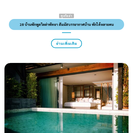
พูลวิลล่า
28 บ้านพักพูลวิลล่าพัทยา สัมผัสบรรยากาศบ้าน พักได้หลายคน
อ่านเพิ่มเติม