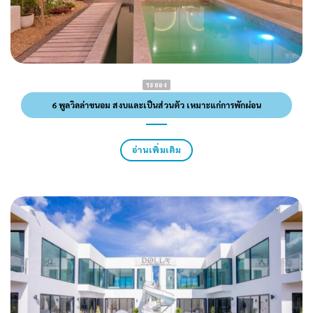
ระยอง
6 พูลวิลล่าขนอม สงบและเป็นส่วนตัว เหมาะแก่การพักผ่อน
อ่านเพิ่มเติม