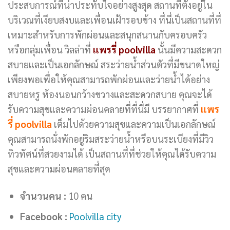
ประสบการณ์ที่น่าประทับใจอย่างสูงสุด สถานที่ตั้งอยู่ใน
บริเวณที่เงียบสงบและเพื่อนเฝ้ารอบข้าง ที่นี่เป็นสถานที่ที่
เหมาะสำหรับการพักผ่อนและสนุกสนานกับครอบครัว
หรือกลุ่มเพื่อน วิลล่าที่
แพรรี่ poolvilla
นั้นมีความสะดวก
สบายและเป็นเอกลักษณ์ สระว่ายน้ำส่วนตัวที่มีขนาดใหญ่
เพียงพอเพื่อให้คุณสามารถพักผ่อนและว่ายน้ำได้อย่าง
สบายหรู ห้องนอนกว้างขวางและสะดวกสบาย คุณจะได้
รับความสุขและความผ่อนคลายที่ที่นี่มี บรรยากาศที่
แพร
รี่ poolvilla
เต็มไปด้วยความสุขและความเป็นเอกลักษณ์
คุณสามารถนั่งพักอยู่ริมสระว่ายน้ำหรือบนระเบียงที่มีวิว
ทิวทัศน์ที่สวยงามได้ เป็นสถานที่ที่ช่วยให้คุณได้รับความ
สุขและความผ่อนคลายที่สุด
จำนวนคน :
10 คน
Facebook :
Poolvilla city