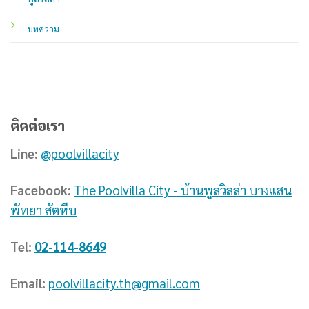
บทความ
ติดต่อเรา
Line:
@poolvillacity
Facebook:
The Poolvilla City - บ้านพูลวิลล่า บางแสน
พัทยา สัตหีบ
Tel:
02-114-8649
Email:
poolvillacity.th@gmail.com