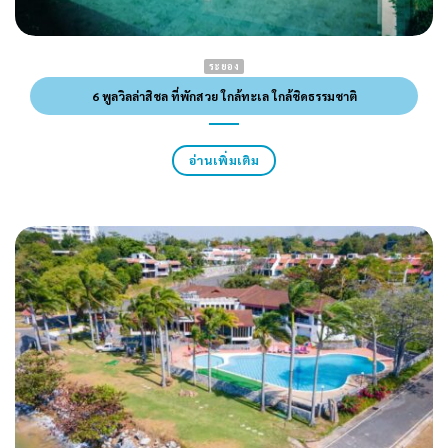
ระยอง
6 พูลวิลล่าสิชล ที่พักสวย ใกล้ทะเล ใกล้ชิดธรรมชาติ
อ่านเพิ่มเติม