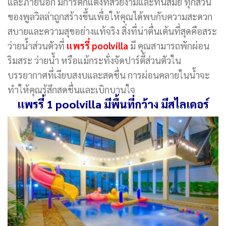
และภายนอก มีการตกแต่งที่สวยงามและทันสมัย ทุกส่วน
ของพูลวิลล่าถูกสร้างขึ้นเพื่อให้คุณได้พบกับความสะดวก
สบายและความสุขอย่างแท้จริง สิ่งที่น่าตื่นเต้นที่สุดคือสระ
ว่ายน้ำส่วนตัวที่
แพรรี่ poolvilla
มี คุณสามารถพักผ่อน
ริมสระ ว่ายน้ำ หรือแม้กระทั่งจัดปาร์ตี้ส่วนตัวใน
บรรยากาศที่เงียบสงบและสดชื่น การผ่อนคลายในน้ำจะ
ทำให้คุณรู้สึกสดชื่นและเบิกบานใจ
แพรรี่ 1 poolvilla มีพื้นที่กว้าง มีสไลเดอร์