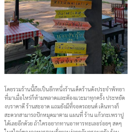
โดยรวมร้านนี้ถือเป็นอีกหนึ่งร้านเด็ดร้านดังประจำพัทยา
ที่มาเมื่อไหร่ก็ห้ามพลาดและต้องแวะมาทุกครั้ง ประหยัด
งบราคาดี ร้านสะอาด แถมยังมีที่จอดรถยนต์ เดินทางก็
สะดวกสามารถปักหมุดมาตาม แผนที่ ร้าน แก้วกะเพราปู
ได้เลยอีกด้วย ถ้าใครอยากทานอาหารทะเลอร่อยๆ สดๆ
ในสไตล์ของอาหารตามสั่งทานง่ายๆกับครอบครัว ร้าน