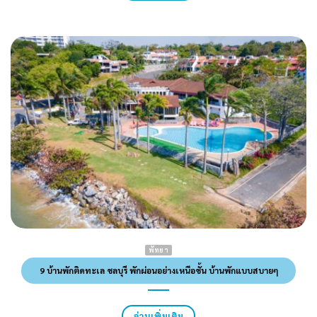
พัทยา
9 บ้านพักติดทะเล ชลบุรี พักผ่อนอย่างเหนือชั้น บ้านพักแบบสบายๆ
อ่านเพิ่มเติม