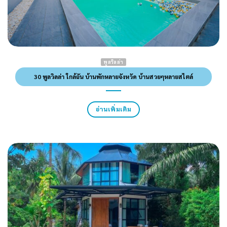
พูลวิลล่า
30 พูลวิลล่า ใกล้ฉัน บ้านพักหลายจังหวัด บ้านสวยๆหลายสไตล์
อ่านเพิ่มเติม