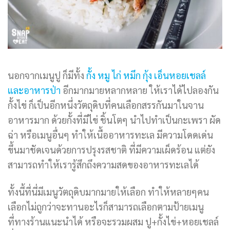
นอกจากเมนูปู ก็มีทั้ง
กั้ง หมู ไก่ หมึก กุ้ง เอ็นหอยเชลล์
และอาหารป่า
อีกมากมายหลากหลาย ให้เราได้ไปลองกัน
กั้งไข่ ก็เป็นอีกหนึ่งวัตถุดิบที่คนเลือกสรรกันมาในจาน
อาหารมาก ด้วยกั้งที่มีไข่ ชิ้นโตๆ นำไปทำเป็นกะเพรา ผัด
ฉ่า หรือเมนูอื่นๆ ทำให้เนื้ออาหารทะเล มีความโดดเด่น
ขึ้นมาชัดเจนด้วยการปรุงรสชาติ ที่มีความเผ็ดร้อน แต่ยัง
สามารถทำให้เรารู้สึกถึงความสดของอาหารทะเลได้
ทั้งนี้ที่นี่มีเมนูวัตถุดิบมากมายให้เลือก ทำให้หลายๆคน
เลือกไม่ถูกว่าจะทานอะไรก็สามารถเลือกตามป้ายเมนู
ที่ทางร้านแนะนำได้ หรือจะรวมผสม ปู+กั้งไข่+หอยเชลล์