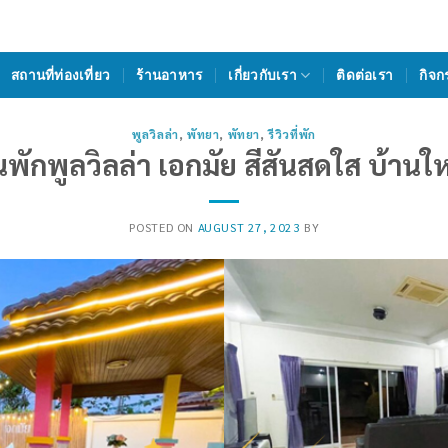
สถานที่ท่องเที่ยว
ร้านอาหาร
เกี่ยวกับเรา
ติดต่อเรา
กิจก
พูลวิลล่า
,
พัทยา
,
พัทยา
,
รีวิวที่พัก
านพักพูลวิลล่า เอกมัย สีสันสดใส บ้านใ
POSTED ON
AUGUST 27, 2023
BY