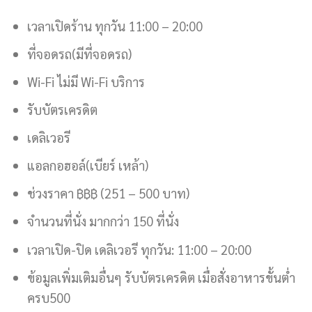
เวลาเปิดร้าน ทุกวัน 11:00 – 20:00
ที่จอดรถ(มีที่จอดรถ)
Wi-Fi ไม่มี Wi-Fi บริการ
รับบัตรเครดิต
เดลิเวอรี
แอลกอฮอล์(เบียร์ เหล้า)
ช่วงราคา ฿฿฿ (251 – 500 บาท)
จำนวนที่นั่ง มากกว่า 150 ที่นั่ง
เวลาเปิด-ปิด เดลิเวอรี ทุกวัน: 11:00 – 20:00
ข้อมูลเพิ่มเติมอื่นๆ รับบัตรเครดิต เมื่อสั่งอาหารขั้นต่ำ
ครบ500