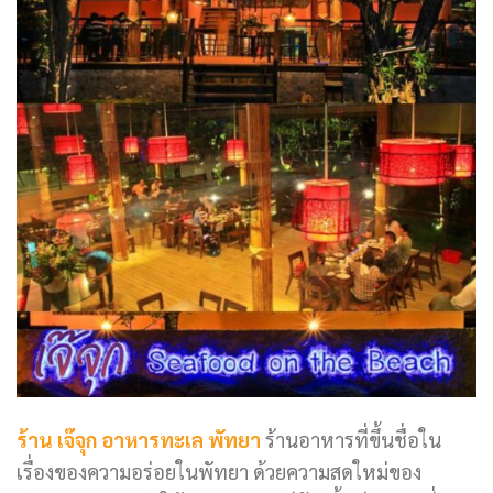
ร้าน เจ๊จุก อาหารทะเล พัทยา
ร้านอาหารที่ขึ้นชื่อใน
เรื่องของความอร่อยในพัทยา ด้วยความสดใหม่ของ