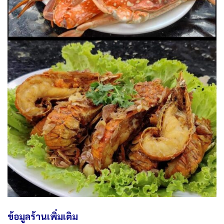
ข้อมูลร้านเพิ่มเติม