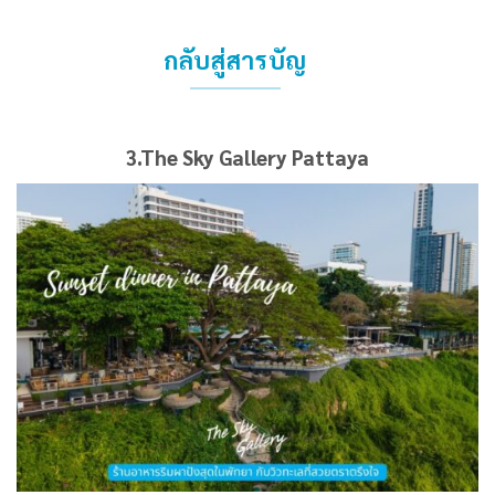
กลับสู่สารบัญ
3.
The Sky Gallery Pattaya