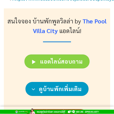
สนใจจอง บ้านพักพูลวิลล่า
by
The Pool
Villa City
แอดไลน์!
แอดไลน์สอบถาม
ดูบ้านพักเพิ่มเติม