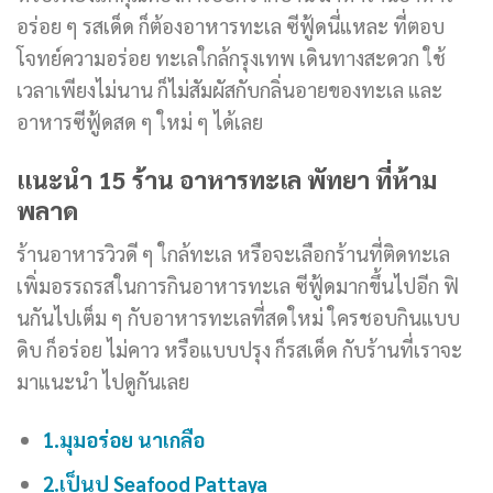
อร่อย ๆ รสเด็ด ก็ต้องอาหารทะเล ซีฟู้ดนี่แหละ ที่ตอบ
โจทย์ความอร่อย ทะเลใกล้กรุงเทพ เดินทางสะดวก ใช้
เวลาเพียงไม่นาน ก็ไม่สัมผัสกับกลิ่นอายของทะเล และ
อาหารซีฟู้ดสด ๆ ใหม่ ๆ ได้เลย
แนะนำ 15 ร้าน อาหารทะเล พัทยา ที่ห้าม
พลาด
ร้านอาหารวิวดี ๆ ใกล้ทะเล หรือจะเลือกร้านที่ติดทะเล
เพิ่มอรรถรสในการกินอาหารทะเล ซีฟู้ดมากขึ้นไปอีก ฟิ
นกันไปเต็ม ๆ กับอาหารทะเลที่สดใหม่ ใครชอบกินแบบ
ดิบ ก็อร่อย ไม่คาว หรือแบบปรุง ก็รสเด็ด กับร้านที่เราจะ
มาแนะนำ ไปดูกันเลย
1.มุมอร่อย นาเกลือ
2.เป็นปู
Seafood Pattaya