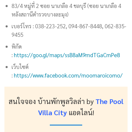
83/4 หมู่ที่ 2 ซอย นาเกลือ 4 ชลบุรี (ซอย นาเกลือ 4
หลังสถานีตำรวจบางละมุง)
เบอร์โทร : 038-223-252, 094-867-8448, 062-835-
9455
พิกัด
:
https://goo.gl/maps/ssB8aM9mdTGaCmPe8
เว็บไซต์
:
https://www.facebook.com/moomaroicomo/
สนใจจอง บ้านพักพูลวิลล่า
by
The Pool
Villa City
แอดไลน์!