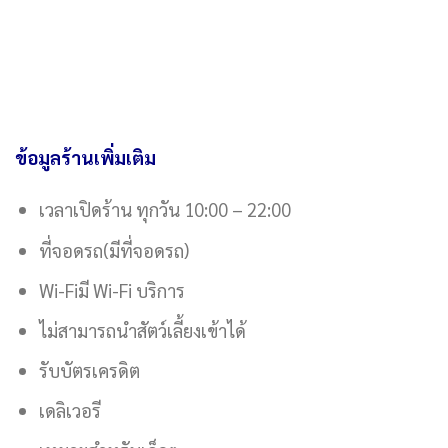
ข้อมูลร้านเพิ่มเติม
เวลาเปิดร้าน ทุกวัน 10:00 – 22:00
ที่จอดรถ(มีที่จอดรถ)
Wi-Fiมี Wi-Fi บริการ
ไม่สามารถนำสัตว์เลี้ยงเข้าได้
รับบัตรเครดิต
เดลิเวอรี