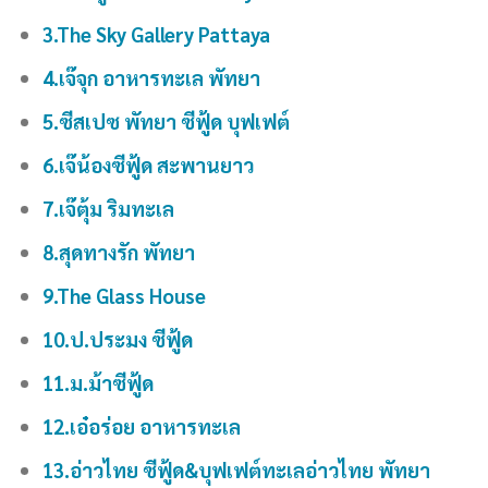
3.
The Sky Gallery Pattaya
4.เจ๊จุก อาหารทะเล พัทยา
5.ซีสเปซ พัทยา ซีฟู้ด บุฟเฟต์
6.เจ๊น้องซีฟู้ด สะพานยาว
7.เจ๊ตุ้ม ริมทะเล
8.สุดทางรัก พัทยา
9.
The Glass House
10.ป.ประมง ซีฟู้ด
11.ม.ม้าซีฟู้ด
12.เอ๋อร่อย อาหารทะเล
13.อ่าวไทย ซีฟู้ด
&บุฟเฟต์ทะเลอ่าวไทย พัทยา