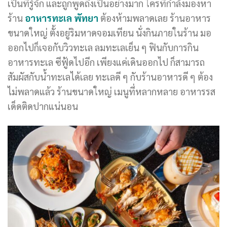
เป็นที่รู้จัก และถูกพูดถึงเป็นอย่างมาก ใครที่กำลังมองหา
ร้าน
อาหารทะเล พัทยา
ต้องห้ามพลาดเลย ร้านอาหาร
ขนาดใหญ่ ตั้งอยู่ริมหาดจอมเทียน นั่งกินภายในร้าน มอ
ออกไปก็เจอกับวิวทะเล ลมทะเลเย็น ๆ ฟินกับการกิน
อาหารทะเล ซีฟู้ดไปอีก เพียงแค่เดินออกไป ก็สามารถ
สัมผัสกับน้ำทะเลได้เลย ทะเลดี ๆ กับร้านอาหารดี ๆ ต้อง
ไม่พลาดแล้ว ร้านขนาดใหญ่ เมนูที่หลากหลาย อาหารรส
เด็ดติดปากแน่นอน