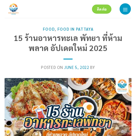
Skip
ติดต่อ
to
content
FOOD
,
FOOD IN PATTAYA
15 ร้านอาหารทะเล พัทยา ที่ห้าม
พลาด อัปเดตใหม่ 2025
POSTED ON
JUNE 5, 2022
BY