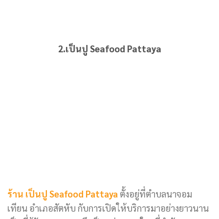
2.เป็นปู
Seafood Pattaya
ร้าน เป็นปู Seafood Pattaya
ตั้งอยู่ที่ตำบลนาจอม
เทียน อำเภอสัตหับ กับการเปิดให้บริการมาอย่างยาวนาน