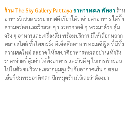
ร้าน The Sky Gallery Pattaya
อาหารทะเล พัทยา
ร้าน
อาหารวิวสวย บรรยากาศดี เรียกได้ว่าจ่ายค่าอาหาร ได้ทั้ง
ความอร่อย และวิวสวย ๆ บรรยากาศดี ๆ พ่วงมาด้วย คุ้ม
จริง ๆ อาหารและเครื่องดื่ม พร้อมบริการ มีให้เลือกหลาก
หลายสไตล์ ทั้งไทย ฝรั่ง ทีเด็ดคืออาหารทะเลซีฟู้ด ที่มีทั้ง
ความสดใหม่ สะอาด ให้รสชาติอาหารทะเลอย่างแท้จริง
ราคาจ่ายที่คุ้มค่า ได้ทั้งอาหาร และวิวดี ๆ ในการพักผ่อน
ไปในตัว ชมวิวทะเลจากมุมสูง รับกับอากาศเย็น ๆ ตอน
เย็นก็ชมพระอาทิตตก ปักหมุดร้านไว้เลยว่าต้องมา