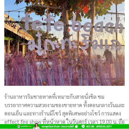
ร้านอาหารริมชายหาดที่เหมาะกับสายนั่ง
ชิ
ล
ชม
บรรยากาศความสวยงามของชายหาด ทั้งตอนกลางวันและ
ตอนเย็น และทางร้านมีโชว์ สุดพิเศษอย่างโชว์ การแสดง
effect fire show ที่หน้าหาด ในวันศุกร์ เวลา 19.00 น. ถือ