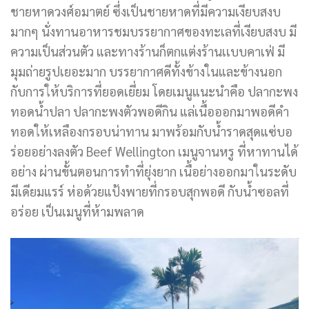
ชายหาดวงศ์อมาตย์ ซึ่งเป็นชายหาดที่มีความเงียบสงบ
มากๆ นั่งทานอาหารชมบรรยากาศของทะเลที่เงียบสงบ มี
ความเป็นส่วนตัว และทางร้านก็ตกแต่งร้าน
เเ
บบ
คาเฟ่ มี
มุมถ่ายรูปเยอะมาก บรรยากาศดีทั้งข้างในและข้างนอก
กับการให้บริการที่ยอดเยี่ยม โดยเมนูแนะนำคือ ปลากะพง
ทอดน้ำปลา ปลากะพงตัวพอดีกิน แล่เนื้อออกมาพอดีคำ
ทอดให้เหลืองกรอบน่าทาน มาพร้อมกับน้ำราดสุดแซ่บอ
ร่อยอย่างลงตัว Beef Wellington เมนูจานหรู ที่หาทานได้
อย่าง ผ่านขั้นตอนการทำที่ยุ่งยาก เนื้อย่างออกมาในระดับ
มีเดีย
ม
แร
ร์
ห่อด้วยแป้งพายที่กรอบสุกพอดี กับน้ำ
ซอ
ล
ที่
อร่อย เป็นเมนูที่ห้ามพลาด