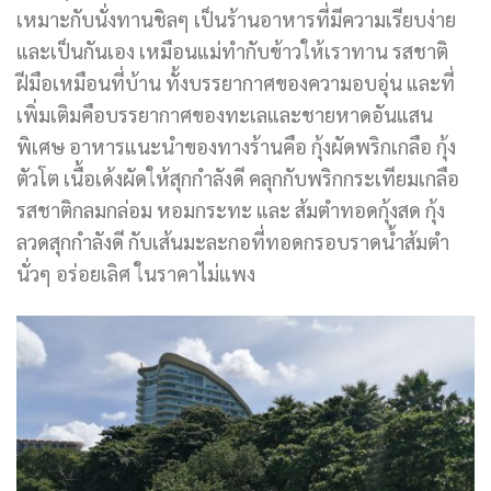
เหมาะกับนั่งทานชิลๆ เป็นร้านอาหารที่มีความเรียบง่าย
และเป็นกันเอง เหมือนแม่ทำกับข้าวให้เราทาน รสชาติ
ฝีมือเหมือนที่บ้าน ทั้งบรรยากาศของ
ความอบ
อุ่
น
และที่
เพิ่มเติมคือบรรยากาศของทะเลและชายหาดอันแสน
พิเศษ อาหารแนะนำของทางร้านคือ กุ้งผัดพริกเกลือ กุ้ง
ตัวโต เนื้อเด้งผัดให้สุกกำลังดี คลุกกับพริกกระเทียมเกลือ
รสชาติกลมกล่อม หอมกระทะ และ ส้มตำทอดกุ้งสด กุ้ง
ลวดสุกกำลังดี กับเส้นมะละกอที่ทอดกรอบราดน้ำส้มตำ
นั่ว
ๆ อร่อยเลิศ ในราคาไม่แพง