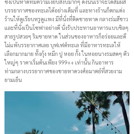
ซึ่งเป็นหาดที่มีความเงียบสงบมากๆ ดังนั้นเราจะได้สัมผัส
บรรยากาศของทะเลได้อย่างเต็มที่ และทางร้านก็ตกแต่ง
ร้านให้ดูเรียบหรูดู
เเ
พง
มีที่นั่งที่ติดชายหาด กลางร่มสีขาว
และที่นั่งเป็นโซฟาอย่างดี นั่งรับประทานอาหารแบบชิลๆ
สายรูปสวยๆ ริมชายหาด ในส่วนของอาหารก็อร่อยและดี
ไม่แพ้บรรยากาศเลย บุฟเฟต์ทะเล ที่มีอาหารทะเลให้
เลือกมากมาย ทั้งกุ้ง หมึก ปู หอย กั้ง ในหอยนางรมสดๆ ตัว
ใหญ่ๆ ราคาเริ่มต้นเพียง 999++ เท่านั้น กินอาหาร
ท่ามกลางบรรยากาศของชายหาดวงศ์อมาตย์ที่สวยงาม
ยามเย็น