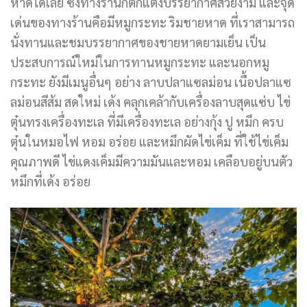
หาดได้เลย ซึ่งทางร้านก็ตกแต่งบรรยากาศสวยงาม และจุด
เด่นของทางร้านคือมีหมูกระทะ ริมชายหาด ที่เราสามารถ
นั่งทานและชมบรรยากาศของชายหาดยามเย็น เป็น
ประสบการณ์ใหม่ในการทานหมูกระทะ และนอกหมู
กระทะ ยังมีเมนูอื่นๆ อย่าง ลาบปลา
แซ
ล
ม่อน
เนื้อปลา
แซ
ล
ม่อน
สีส้ม สดใหม่ เด้ง คลุกเคล้ากับเครื่อง
ลาบ
สุดแซ่บ ไข่
ตุ๋นทรงเครื่องทะเล ที่มีเครื่องทะเล อย่างกุ้ง ปู หมึก ครบ
ตุ๋นในหมอไฟ หอม อร่อย และหมึกผัดไข่เค็ม ที่ใช้ไข่เค็ม
คุณภาพดี ไข่แดงเค็มมีความมันและหอม เคลือบอยู่บนตัว
หมึกที่เด้ง อร่อย