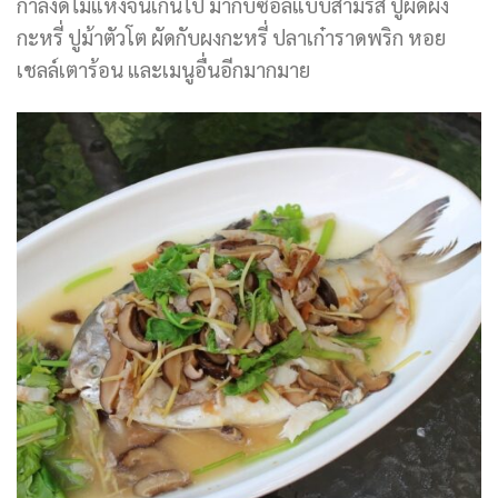
กำลังดีไม่แห้งจนเกินไป มากับ
ซอ
ล
แบบสามรส ปูผัดผง
กะหรี่ ปูม้าตัวโต ผัดกับผงกะหรี่ ปลาเก๋าราดพริก หอย
เชลล์เตาร้อน และเมนูอื่นอีกมากมาย