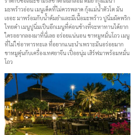
ราดกับ
ซอ
ล
มะขามรสชาติกลมกล่อม ต้มยำกุ้งแม่น้ำ
มะพร้าวอ่อน เมนูเด็ดที่ไม่ควรพลาด กุ้งแม่น้ำตัวโต มัน
เยอะ มาพร้อมกับน้ำต้มยำและมีเนื้อมะพร้าว ปูนิ่มผัดพริก
ไทยดำ เมนูปูนิ่มเป็นอีกเมนูที่ค่อนข้างที่จะหาทานได้ยาก
ใครอยากลองมาที่นี่เลย อร่อยแน่นอน ขาหมูหมั่นโถว เมนู
ที่ไม่ใช่อาหารทะเล ที่อยากแนะนำเพราะมันอร่อยมาก
ขาหมูตุ๋นกับเครื่องเทศยาจีน เปื่อยนุ่ม เสิร์ฟมาพร้อมหมั่น
โถว