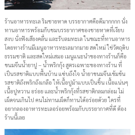
ร้านอาหารทะเล ริมชายหาด บรรยากาศคือดีมา
กก
กก
นั่ง
ทานอาหารพร้อมกับชมบรรยากาศของชายหาดที่เงียบ
สงบ นั่งฟังเสียงคลื่น และรับลมทะเล ในขณะที่ทานอาหาร
โดยทางร้านมีเมนูอาหารทะเลมากมาย สดใหม่ ใช่วัตถุดิบ
ธรรมชาติ และสดใหม่เสมอ เมนูแนะนำของทางร้านก็คือ
ขนมจีนน้ำยาปู – น้ำพริกกุ้ง สูตรเฉพาะของทางร้าน ที่
เป็นรสชาติแบบพื้นบ้าน แซ่บถึงใจ น้ำยาขนมจีนเข้มข้น
รสชาติถึงพริกถึงเกลือ ให้เนื้อปูม้าแบบเป็นชิ้น เนื้อแน่นๆ
เนื้อปูหวาน อร่อย และน้ำพริกกุ้งที่รสชาติกลมกล่อม ไม่
เผ็ดจนเกินไป คนไม่ทานเผ็ดก็ทานได้อร่อยด้วย ใครที่
อยากลองอาหารทะเลอร่อยพร้อมกับบรรยากาศที่ดี ต้อง
ร้านนี้เลย