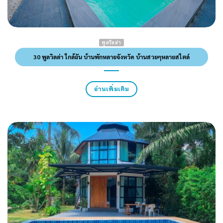
พูลวิลล่า
30 พูลวิลล่า ใกล้ฉัน บ้านพักหลายจังหวัด บ้านสวยๆหลายสไตล์
อ่านเพิ่มเติม