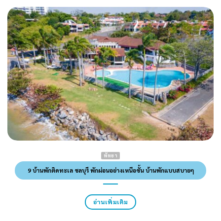
พัทยา
9 บ้านพักติดทะเล ชลบุรี พักผ่อนอย่างเหนือชั้น บ้านพักแบบสบายๆ
อ่านเพิ่มเติม