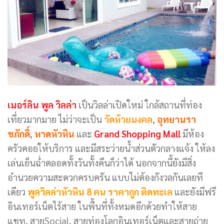
เมอร์ลิน พูล วิลล่า
เป็นวิลล่าเปิดใหม่ ใกล้สถานที่ท่อง
เที่ยวมากมาย ไม่ว่าจะเป็น
วัดห้วยมงคล
,
อุทยานรา
ชภักดิ์
,
หาดหัวหิน
และ
Grand Shopping Mall
มีห้อง
ครัวคอยให้บริการ และมีสระว่ายน้ำส่วนตัวกลางแจ้ง ให้ลง
เล่นเย็นฉ่ำตลอดทั้งวันทั้งคืนก็ว่าได้ นอกจากนี้ยังมีสิ่ง
อำนวยความสะดวกครบครัน แบบไม่ต้องกังวลกันเลยที
เดียว
พูลวิลล่าหัวหิน 8 คน ราคาถูก ติดทะเล
และยังมีฟรี
อินเทอร์เน็ตไร้สาย ในพื้นที่ทั้งหมดอีกด้วยทำให้สาย
แชท, สายSocial, สายท่องโลกอินเทอร์เน็ตและสายถ่าย