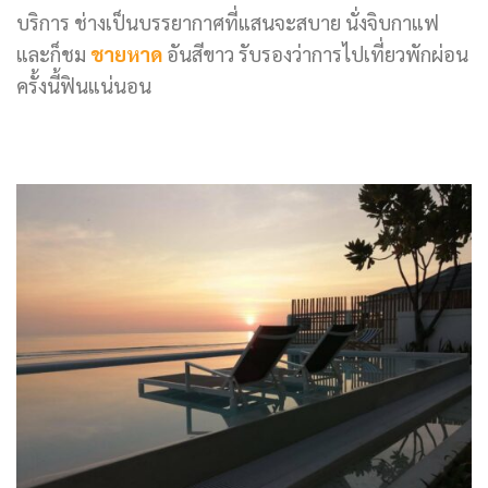
บริการ ช่างเป็นบรรยากาศที่แสนจะสบาย นั่งจิบกาแฟ
และก็ชม
ชายหาด
อันสีขาว รับรองว่าการไปเที่ยวพักผ่อน
ครั้งนี้ฟินแน่นอน