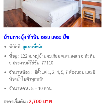
บ้านกางมุ้ง หัวหิน ออน เดอะ บีช
พิกัดที่:
ดูแผนที่คลิก
ที่อยู่ :
122 ซ. หมู่บ้านตะเกียบ ต.หนองแก อ.หัวหิน
จ.ประจวบคีรีย์ขัน, 77110
จำนวนห้อง :
มีตั้งแต่ 1, 2, 4, 5, 7 ห้องนอน และมี
ห้องน้ำในตัวทุกหลัง
จำนวนคน :
8 – 10 ท่าน
2,700 บาท
ราคาเริ่มต้น :