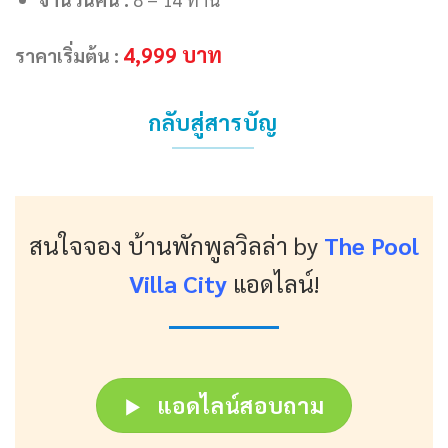
4,999 บาท
ราคาเริ่มต้น :
กลับสู่สารบัญ
สนใจจอง บ้านพักพูลวิลล่า
by
The Pool
Villa City
แอดไลน์!
แอดไลน์สอบถาม