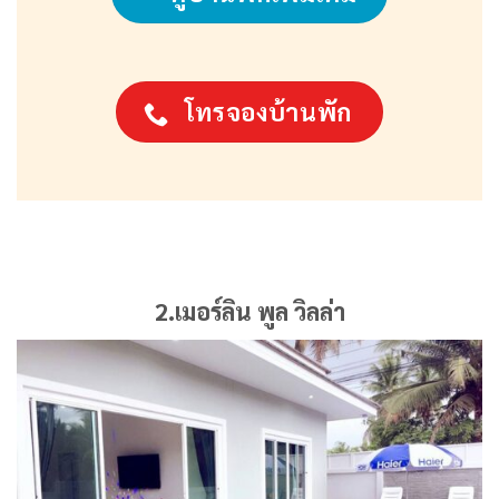
โทรจองบ้านพัก
2.
เม
อร์ลิน พูล วิลล่า