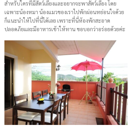
สำหรับใครที่มีสัตว์เลี้ยงและอยากจะพาสัตว์เลี้ยง โดย
เฉพาะน้องหมา น้องแมวของเราไปพักผ่อนหย่อนใจด้วย
ก็แนะนำให้ไปที่นี่ได้เลย เพราะที่นี่ห้องพักสะอาด
ปลอดภัยและมีอาหารเช้าให้ทาน ขอบอกว่าอร่อยด้วยค่ะ