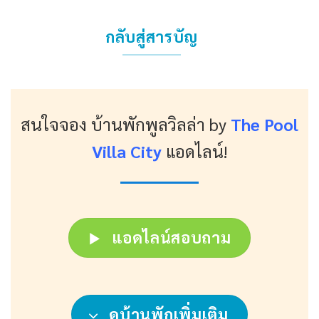
กลับสู่สารบัญ
สนใจจอง บ้านพักพูลวิลล่า
by
The Pool
Villa City
แอดไลน์!
แอดไลน์สอบถาม
ดูบ้านพักเพิ่มเติม