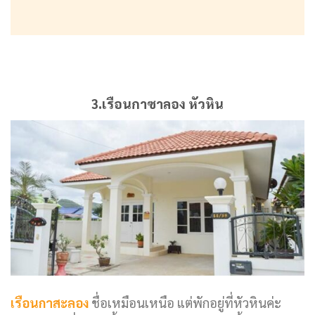
3.
เรือนกาซาลอง หัวหิน
เรือนกาสะลอง
ชื่อเหมือนเหนือ แต่พักอยู่ที่หัวหินค่ะ