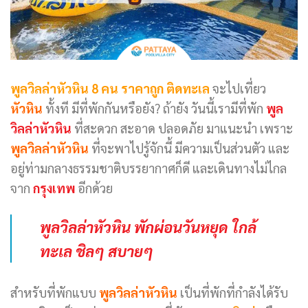
พูลวิลล่าหัวหิน 8 คน ราคาถูก ติดทะเล
จะไปเที่ยว
หัวหิน
ทั้งที มีที่พักกันหรือยัง? ถ้ายัง วันนี้เรามีที่พัก
พูล
วิลล่าหัวหิน
ที่สะดวก สะอาด ปลอดภัย มาแนะนำ เพราะ
พูลวิลล่าหัวหิน
ที่จะพาไปรู้จักนี้ มีความเป็นส่วนตัว และ
อยู่ท่ามกลางธรรมชาติบรรยากาศก็ดี และเดินทางไม่ไกล
จาก
กรุงเทพ
อีกด้วย
พูลวิลล่าหัวหิน พักผ่อนวันหยุด ใกล้
ทะเล ชิลๆ สบายๆ
สำหรับที่พักแบบ
พูลวิลล่าหัวหิน
เป็นที่พักที่กำลังได้รับ