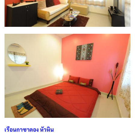
เรือนกาซาลอง หัวหิน