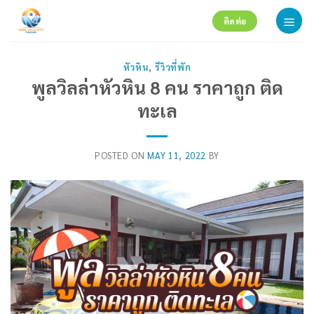
Skip
ติดต่อ
to
content
หัวหิน
,
รีวิวที่พัก
พูลวิลล่าหัวหิน 8 คน ราคาถูก ติด
ทะเล
POSTED ON
MAY 11, 2022
BY