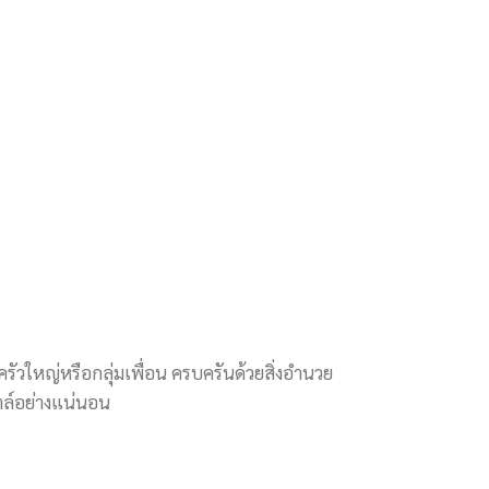
ัวใหญ่หรือกลุ่มเพื่อน ครบครันด้วยสิ่งอำนวย
ไตล์อย่างแน่นอน