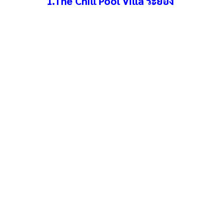
1.The Chill Pool Villa ระยอง