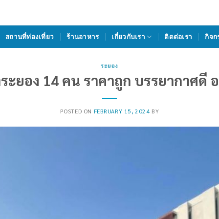
สถานที่ท่องเที่ยว
ร้านอาหาร
เกี่ยวกับเรา
ติดต่อเรา
กิจก
ระยอง
่าระยอง 14 คน ราคาถูก บรรยากาศดี อย
POSTED ON
FEBRUARY 15, 2024
BY