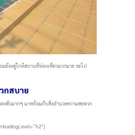
ังอยู่ใกล้สถานที่ท่องเที่ยวมากมาย จะไป
ะดวกสบาย
อย่างลงตัวมากๆ มาพร้อมกับสิ่งอำนวยความสะดวก
ipHeadingLevel=”h2″]