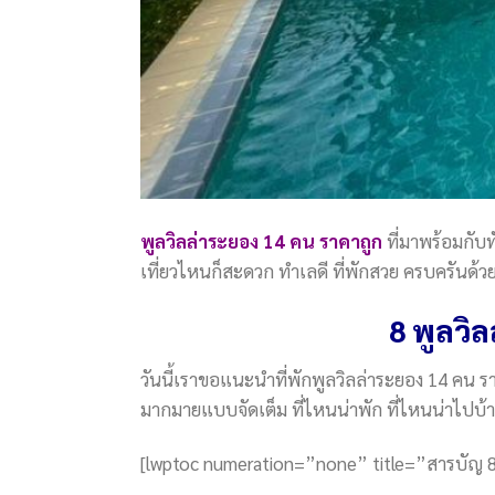
พูลวิลล่าระยอง 14 คน ราคาถูก
ที่มาพร้อมกับ
เที่ยวไหนก็สะดวก ทำเลดี ที่พักสวย ครบครันด
8 พูลวิ
วันนี้เราขอแนะนำที่พักพูลวิลล่าระยอง 14 คน รา
มากมายแบบจัดเต็ม ที่ไหนน่าพัก ที่ไหนน่าไปบ้
[lwptoc numeration=”none” title=”สารบัญ 8